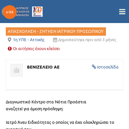
ΙΑΤΡΟΣ ΑΝΕΥ ΕΙΔΙΚΟΤΗΤΑΣ
Μετάβαση
στο
Από
/
12/05/2026
περιεχόμενο
ΑΠΑΣΧΟΛΗΣΗ - ΖΗΤΗΣΗ ΙΑΤΡΙΚΟΥ ΠΡΟΣΩΠΙΚΟΥ
1η ΥΠΕ - Αττικής
Δημοσιεύτηκε πριν από 3 μήνες
Οι αιτήσεις έχουν κλείσει
ΒΕΝΙΖΕΛΕΙΟ ΑΕ
Ιστοσελίδα
Διαγνωστικό Κέντρο στα Νότια Προάστια
αναζητεί για άμεση πρόσληψη:
Ιατρό Άνευ Ειδικότητας o οποίος να έχει ολοκληρώσει το