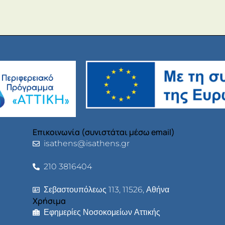
Επικοινωνία (συνιστάται μέσω email)
isathens@isathens.gr
210 3816404
Σεβαστουπόλεως 113, 11526, Αθήνα
Χρήσιμα
Εφημερίες Νοσοκομείων Αττικής