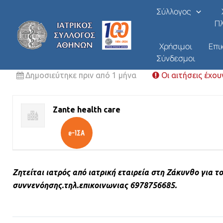
Αναζήτηση ιατρου
Μετάβαση
Σύλλογος
στο
Π
Από
/
30/06/2026
περιεχόμενο
Χρήσιμοι
Επι
Σύνδεσμοι
ΑΠΑΣΧΟΛΗΣΗ - ΠΡΟΣΦΟΡΑ ΕΡΓΑΣΙΑΣ ΑΠΟ ΙΑΤΡΙΚΟ ΠΡ
Δημοσιεύτηκε πριν από 1 μήνα
Οι αιτήσεις έχου
Zante health care
Ζητείται ιατρός από ιατρική εταιρεία στη Ζάκυνθο για
συννενόησης.τηλ.επικοινωνιας 6978756685.