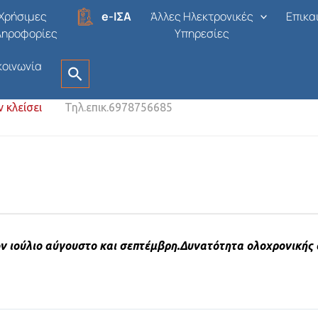
Χρήσιμες
e-ΙΣΑ
Άλλες Ηλεκτρονικές
Επικα
ληροφορίες
Υπηρεσίες
κοινωνία
ΟΣΩΠΙΚΟ
6η ΥΠΕ - Πελοποννήσου, Ιονίων Νήσων, Ηπείρ
ν κλείσει
Τηλ.επικ.6978756685
 τον ιούλιο αύγουστο και σεπτέμβρη.Δυνατότητα ολοχρονική