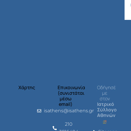
Χάρτης
Επικοινωνία
Οδήγησέ
(συνιστάται
με
μέσω
στον
email)
Ιατρικό
Σύλλογο
isathens@isathens.gr
Αθηνών
210