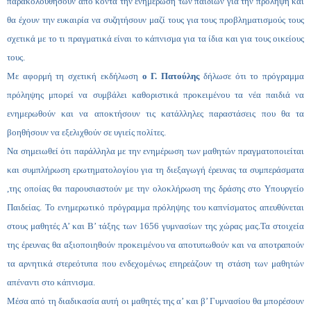
παρακολουθήσουν από κοντά την ενημέρωση των παιδιών για την πρόληψη και
θα έχουν την ευκαιρία να συζητήσουν μαζί τους για τους προβληματισμούς τους
σχετικά με το τι πραγματικά είναι το κάπνισμα για τα ίδια και για τους οικείους
τους.
Με αφορμή τη σχετική εκδήλωση
ο Γ. Πατούλης
δήλωσε ότι το πρόγραμμα
πρόληψης μπορεί να συμβάλει καθοριστικά προκειμένου τα νέα παιδιά να
ενημερωθούν και να αποκτήσουν τις κατάλληλες παραστάσεις που θα τα
βοηθήσουν να εξελιχθούν σε υγιείς πολίτες.
Να σημειωθεί ότι παράλληλα με την ενημέρωση των μαθητών πραγματοποιείται
και συμπλήρωση ερωτηματολογίου για τη διεξαγωγή έρευνας τα συμπεράσματα
,της οποίας θα παρουσιαστούν με την ολοκλήρωση της δράσης στο Υπουργείο
Παιδείας.
Το ενημερωτικό πρόγραμμα πρόληψης του καπνίσματος απευθύνεται
στους μαθητές Α’ και Β’ τάξης των 1656 γυμνασίων της χώρας μας
.
Τα στοιχεία
της έρευνας θα αξιοποιηθούν προκειμένου να αποτυπωθούν και να αποτραπούν
τα αρνητικά στερεότυπα που ενδεχομένως επηρεάζουν τη στάση των μαθητών
απέναντι στο κάπνισμα.
Μέσα από τη διαδικασία αυτή οι μαθητές της α’ και β’ Γυμνασίου θα μπορέσουν