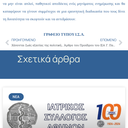
να μην είναι απλοί, παθητικοί αποδέκτες ενός μηνύματος ενημέρωσης και θα
καταφέρουν να γίνουν συμμέτοχοι σε μια ερευνητική διαδικασία που τους δίνει
τη δυνατότητα να σκεφτούν και να αντιδράσουν.
ΓΡΑΦΕΙΟ ΤΥΠΟΥ Ι.Σ.Α.
ΠΡΟΗΓΟΎΜΕΝΟ
ΕΠΌΜΕΝΟ
Prev
Ne
Χάνονται ζωές εξαιτίας της πολιτικής Πολάκη στο Υπουργείο Υγείας
Άρθρο του Προέδρου του ΙΣΑ Γ. Πατούλη στην Real News με θέμα: Απαιτείται εθνικός σχεδιασμός για την προσφυγική κρίση
Σχετικά άρθρα
ΝΈΑ