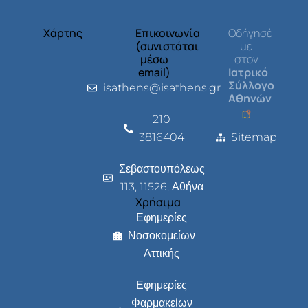
Χάρτης
Επικοινωνία
Οδήγησέ
(συνιστάται
με
μέσω
στον
email)
Ιατρικό
Σύλλογο
isathens@isathens.gr
Αθηνών
210
3816404
Sitemap
Σεβαστουπόλεως
113, 11526, Αθήνα
Χρήσιμα
Εφημερίες
Νοσοκομείων
Αττικής
Εφημερίες
Φαρμακείων