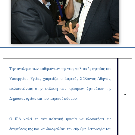
T
ην ανάληψη των καθηκόντων της νέας πολιτικής ηγεσίας του
Υπουργείου Υγείας χαιρετίζει ο Ιατρικός Σύλλογος Αθηνών,
ευελπιστώντας στην επίλυση των κρίσιμων ζητημάτων της
Δημόσιας υγείας και του ιατρικού κόσμου.
Ο ΙΣΑ καλεί τη νέα πολιτική ηγεσία να υλοποιήσει τις
δεσμεύσεις της και να διασφαλίσει την εύρυθμη λειτουργία του