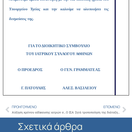
Υπουργείου Υγείας και την καλούμε να υλοποιήσει τις
δεσμεύσεις της.
ΓΙΑ ΤΟ ΔΙΟΙΚΗΤΙΚΟ ΣΥΜΒΟΥΛΙΟ
ΤΟΥ ΙΑΤΡΙΚΟΥ ΣΥΛΛΟΓΟΥ ΑΘΗΝΩΝ
Ο ΠΡΟΕΔΡΟΣ Ο ΓΕΝ. ΓΡΑΜΜΑΤΕΑΣ
Γ. ΠΑΤΟΥΛΗΣ
ΑΛΕΞ. ΒΑΣΙΛΕΙΟΥ
ΠΡΟΗΓΟΎΜΕΝΟ
ΕΠΌΜΕΝΟ
Prev
Ne
Αύξηση χρόνου ειδίκευσης ιατρών στην ειδικότητα της νευρολογίας από τη νευρολογική κλινική του 251 Γενικού Νοσοκομείου Αεροπορίας
Ο ΙΣΑ ζητά τροποποίηση της διάταξης για την παράταση των ειδικευόμενων ιατρών που έχουν ολοκληρώσει τον χρόνο ειδίκευσής τους στα νοσοκομεία
Σχετικά άρθρα