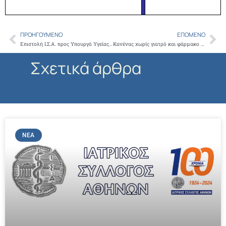
ΠΡΟΗΓΟΎΜΕΝΟ
ΕΠΌΜΕΝΟ
Prev
Ne
Επιστολή Ι.Σ.Α. προς Υπουργό Υγείας Α. Λυκουρέντζο: Πρέπει άμεσα να τροποποιηθεί η υπ. αριθμ. 40890/28-9-2012 εγκύκλιος του ΕΟΠΥΥ που καθιστά υποχρεωτική τη συνταγογράφηση βάσει της δραστικής ουσίας
Κανένας χωρίς γιατρό και φάρμακο και κανένα παιδί χωρίς εμβόλιο, υποσχέθηκε το Ιατρείο Κοινωνικης Αποστολής σε Ψαρά και Οινούσσες
Σχετικά άρθρα
ΝΈΑ