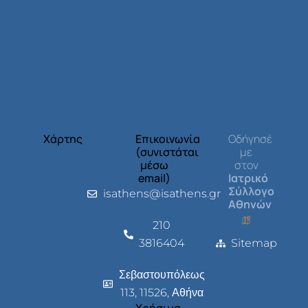
Χάρτης
Επικοινωνία
Οδήγησέ
(συνιστάται
με
μέσω
στον
email)
Ιατρικό
Σύλλογο
isathens@isathens.gr
Αθηνών
210
3816404
Sitemap
Σεβαστουπόλεως
113, 11526, Αθήνα
Χρήσιμα