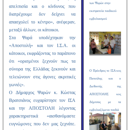
των Ψαρών στην
απελπισία και ο κίνδυνος που
εκστρατεία παιδικού
διατρέχουμε δεν δείχνει να
εμβολιασμού
απασχολεί το κέντρο», ανέφεραν,
μεταξύ άλλων, οι κάτοικοι.
Στα Ψαρά υποδέχτηκαν την
«Αποστολή» και τον Ι.Σ.Α. οι
κάτοικοι, εκφράζοντας το παράπονο
ότι «ορισμένοι ξεχνούν πως τα
σύνορα της Ελλάδας ξεκινούν και
Ο Πρόεδρος το ΙΣΑ κος
τελειώνουν στις άγονες ακριτικές
Πατούλης και ο
γωνιές».
Διεθυντής της
Ο Δήμαρχος Ψαρών κ. Κώστας
ΑΠΟΣΤΟΛΗΣ κος
Βρατσιάνος ευχαρίστησε τον ΙΣΑ
Δήμτσας με τα
και την ΑΠΟΣΤΟΛΗ λέγοντας
εμβολιαζόμενα παιδιά
χαρακτηριστικά «αισθανόμαστε
ευγνώμονες που δεν μας ξεχνάτε.