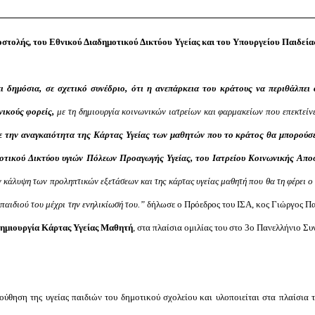
στολής, του Εθνικού Διαδημοτικού Δικτύου Υγείας και του Υπουργείου Παιδείας
ι δημόσια, σε σχετικό συνέδριο, ότι η ανεπάρκεια του κράτους να περιθάλπει
νικούς φορείς,
με τη δημιουργία κοινωνικών ιατρείων και φαρμακείων που επεκτείν
 την αναγκαιότητα της Κάρτας Υγείας των μαθητών που το κράτος θα μπορούσε 
οτικού Δικτύου υγιών Πόλεων Προαγωγής Υγείας, του Ιατρείου Κοινωνικής Απο
ν κάλυψη των προληπτικών εξετάσεων και της κάρτας υγείας μαθητή που θα τη φέρει ο 
 παιδιού του μέχρι την ενηλικίωσή του.”
δήλωσε ο Πρόεδρος του ΙΣΑ, κος Γιώργος Π
ημιουργία Κάρτας Υγείας Μαθητή
, στα πλαίσια ομιλίας του στο 3o Πανελλήνιο Σ
θηση της υγείας παιδιών του δημοτικού σχολείου και υλοποιείται στα πλαίσια τ