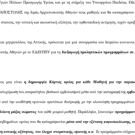
ιών Πόλεων Προαγωγής Υγείας και με τη στήριξη του Υπουργείου Παιδείας. Εθελ
ς ΑΠΟΣΤΟΛΗΣ της Ιεράς Αρχιεπισκοπής Αθηνών τους μαθητές και θα καταγράφουν 
ό στατους, την οπτική και ακουστική οξύτητα, την ορθοπαιδική εκτίμηση, τυχόν προβ
ι μητροπόλεις της Αττικής, πρόκειται για μια συνεργασία του Ιατρείου κοινωνι
κοπής Αθηνών με το ΕΔΔΥΠΠΥ για τη
διεξαγωγή προληπτικών προγραμμάτων σε μ
χος μας είναι
η δημιουργία Κάρτας υγείας για κάθε Μαθητή για την παρακ
 κατοχύρωση του απαραίτητου βασικού εμβολιασμού μέσα από την καταγραφή της
εμβο
σα από την υιοθέτηση υγιεινών προτύπων διατροφής με την υλοποίηση προγραμμάτων
δείκτη μάζας σώματος
του κάθε μικρού μαθητή
.
Παράλληλα, ξεκινούμε
προγράμματ
προβλημάτων υγείας που θα καταγράφονται
μέσα από την εξέταση κυφοσκολίωσης, τ
η οπτικής οξύτητας, τον έλεγχο στοματικής, υγιεινής κ
.
α
.
Τα προγράμματα ελέγχου 