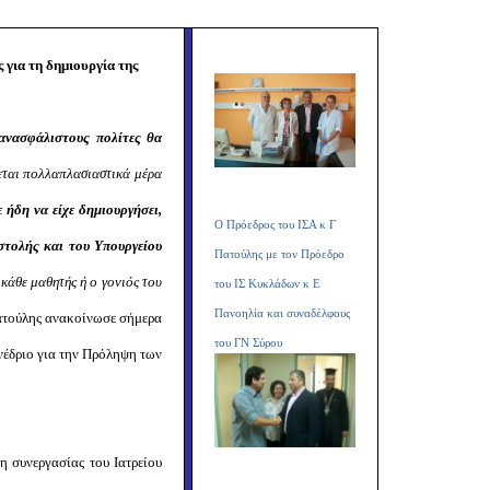
Copy
Link
 για τη δημιουργία της
 ανασφάλιστους πολίτες
θα
εται πολλαπλασιαστικά μέρα
ήδη να είχε δημιουργήσει,
Ο Πρόεδρος του ΙΣΑ κ Γ
στολής και του Υπουργείου
Πατούλης με τον Πρόεδρο
κάθε μαθητής ή ο γονιός του
του ΙΣ Κυκλάδων κ Ε
Πανοηλία και συναδέλφους
ατούλης ανακοίνωσε σήμερα
του ΓΝ Σύρου
υνέδριο για την Πρόληψη των
η συνεργασίας του Ιατρείου