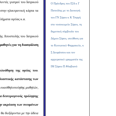
οντές γιατροί του Ιατρικού
Ο Πρόεδρος του ΙΣΑ κ Γ
στην ηλεκτρονική κάρτα τα
Πατούλης με το Διοικητή
του ΓΝ Σύρου κ Κ Τσιργή
λήματα υγείας κ.α.
στο νοσοκομείο Σύρου, τη
δημοτική σύμβουλο του
κής Αποστολής του Ιατρικού
Δήμου Σύρου, υπεύθυνη για
αθητές για τη διασφάλιση
το Κοινωνικό Φαρμακείο, κ
Σ Δουράτσου και τον
αρχιερατικό γραμματέα της
ΙΜ Σύρου Π.Φλαβιανό
ολούθηση της υγείας του
.
λιαστικής κατάστασης των
 ευαισθητοποίησης μαθητών,
α δευτερογενούς πρόληψης
ην
ακρόαση των πνευμόνων
θα διεξάγονται με την άδεια