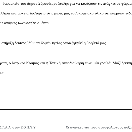
ό Φαρμακείο του Δήμου Σύρου-Ερμούπολης για να καλύψουν τις ανάγκες σε φάρμ
λληλα ένα αρκετά δυσεύρετο στις μέρες μας νοσοκομειακό υλικό σε φάρμακα ενδ
τις ανάγκες των νοσηλευομένων.
 στήριξη δευτεροβάθμιων δομών υγείας όπου ζητηθεί η βοήθειά μας.
ηνών, ο Ιατρικός Κόσμος και η Τοπική Αυτοδιοίκηση είναι μία γροθιά. Μαζί ξεκι
ακα
Ε.Τ.Α.Α. στον Ε.Ο.Π.Υ.Υ.