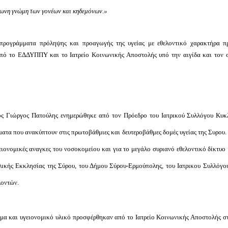
φωνη γνώμη των γονέων και κηδεμόνων.»
προγράμματα πρόληψης και προαγωγής της υγείας με εθελοντικό χαρακτήρα π
 από το ΕΔΔΥΠΠΥ και το Ιατρείο Κοινωνικής Αποστολής υπό την αιγίδα και τον 
κος Γιώργος Πατούλης ενημερώθηκε από τον Πρόεδρο του Ιατρικού Συλλόγου Κυ
ματα που ανακύπτουν στις πρωτοβάθμιες και δευτεροβάθμες δομές υγείας της Συρου. 
γειονομικές αναγκες του νοσοκομείου και για το μεγάλο συριανό εθελοντικό δίκτυο
ολικής Εκκλησίας της Σύρου, του Δήμου Σύρου-Ερμούπολης, του Ιατρικου Συλλόγο
λοντών.
ιμα και υγειονομικό υλικό προσφέρθηκαν από το Ιατρείο Κοινωνικής Αποστολής σ