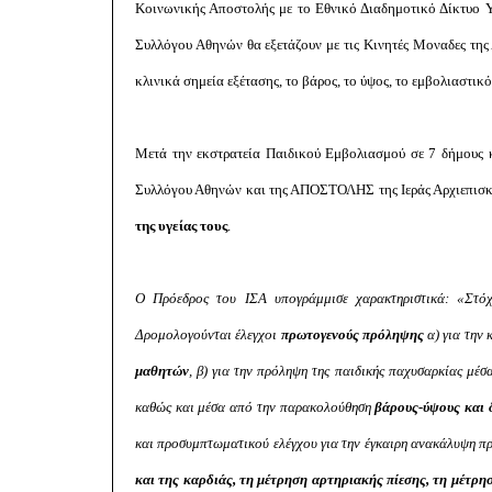
Κοινωνικής Αποστολής με το Εθνικό Διαδημοτικό Δίκτυο Υγ
Συλλόγου Αθηνών θα εξετάζουν με τις Κινητές Μοναδες τη
κλινικά σημεία εξέτασης, το βάρος, το ύψος, το εμβολιαστικ
Μετά την εκστρατεία Παιδικού Εμβολιασμού σε 7 δήμους κα
Συλλόγου Αθηνών και της ΑΠΟΣΤΟΛΗΣ της Ιεράς Αρχιεπισ
της υγείας τους
.
Ο Πρόεδρος του ΙΣΑ υπογράμμισε χαρακτηριστικά: «Στό
Δρομολογούνται έλεγχοι
πρωτογενούς πρόληψης
α) για την
μαθητών
, β) για την πρόληψη της παιδικής παχυσαρκίας μέ
καθώς και μέσα από την παρακολούθηση
βάρους-ύψους και 
και προσυμπτωματικού ελέγχου για την έγκαιρη ανακάλυψη 
και της καρδιάς, τη μέτρηση αρτηριακής πίεσης, τη μέτρησ