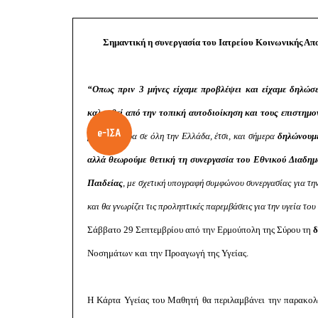
Σημαντική η συνεργασία του Ιατρείου Κοινωνικής Απο
“Οπως πριν 3 μήνες είχαμε προβλέψει και είχαμε δηλώσε
καλυφθεί από την τοπική αυτοδιοίκηση και τους επιστημο
μα την ημέρα σε όλη την Ελλάδα, έτσι, και σήμερα
δηλώνουμε
αλλά θεωρούμε θετική τη συνεργασία του Εθνικού Διαδημ
Παιδείας
, με σχετική υπογραφή συμφώνου συνεργασίας για τη
και θα γνωρίζει τις προληπτικές παρεμβάσεις για την υγεία του
Σάββατο 29 Σεπτεμβρίου από την Ερμούπολη της Σύρου τη
δ
Νοσημάτων και την Προαγωγή της Υγείας.
Η Κάρτα Υγείας του Μαθητή θα περιλαμβάνει την παρακολού