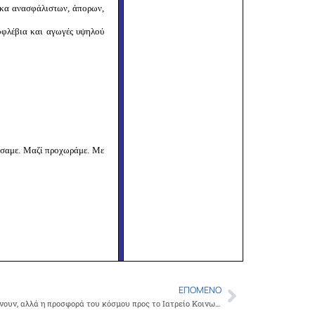
ακα ανασφάλιστων, άπορων,
οφλέβια και αγωγές υψηλού
νήσαμε. Μαζί προχωράμε. Με
ΕΠΌΜΕΝΟ
Next
Οι ανάγκες για τους ανασφάλιστους αυξάνουν, αλλά η προσφορά του κόσμου προς το Ιατρείο Κοινωνικής Αποστολής συνεχίζεται αμείωτη κάθε Σάββατο