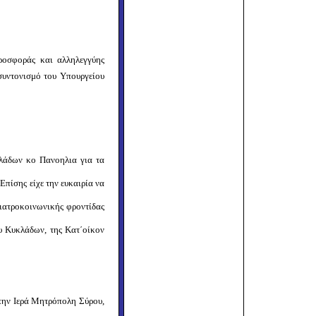
ροσφοράς και αλληλεγγύης
συντονισμό του Υπουργείου
κλάδων κο Πανοηλια για τα
Επίσης είχε την ευκαιρία να
 ιατροκοινωνικής φροντίδας
υ Κυκλάδων, της Κατ΄οίκον
την Ιερά Μητρόπολη Σύρου,