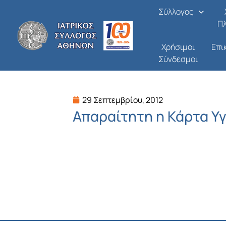
Μετάβαση
Σύλλογος
στο
Π
περιεχόμενο
Χρήσιμοι
Επι
Σύνδεσμοι
29 Σεπτεμβρίου, 2012
Απαραίτητη η Κάρτα Υ