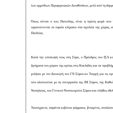
των αρμόδιων Περιφερειακών Διευθύνσεων, μετά από τη σύμ
Όπως τόνισε ο κος Πατούλης, είναι η πρώτη φορά που 
οργανώνονται σε ευρεία κλίμακα στα σχολεία της χώρας,
Παιδείας.
Κατά την επίσκεψή τους στη Σύρο, ο Πρόεδρος του ΙΣΑ 
ζητήματα του χώρου της υγείας στις Κυκλάδες και τα προβλή
μιλήσει με τον Διοικητή του ΓΝ Σύρου κο Τσιργή για τις υ
που υλοποιείται με τη συνεργασία της ΙΜ Σύρου, της Καθ
Νοσηλείας, του Γενικού Νοσοκομείου Σύρου και πλήθος εθε
Ταυτόχρονα, σαράντα κιβώτια φάρμακα, βιταμίνες, αναλώσ