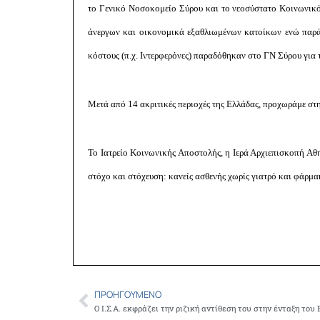
το Γενικό Νοσοκομείο Σύρου και το νεοσύστατο Κοινωνικ
άνεργων και οικονομικά εξαθλιωμένων κατοίκων ενώ παρά
κόστους (π.χ. Ιντερφερόνες) παραδόθηκαν στο ΓΝ Σύρου για 
Μετά από 14 ακριτικές περιοχές της Ελλάδας, προχωράμε στη
Το Ιατρείο Κοινωνικής Αποστολής, η Ιερά Αρχιεπισκοπή Αθ
στόχο και στόχευση: κανείς ασθενής χωρίς γιατρό και φάρμ
ΠΡΟΗΓΟΎΜΕΝΟ
Prev
Ο Ι.Σ.Α. εκφράζει την ριζική αντίθεση του στην ένταξη του 