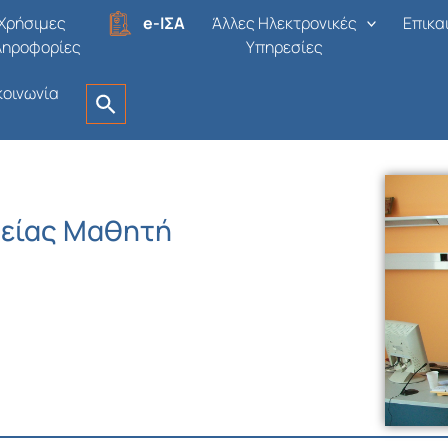
Χρήσιμες
e-ΙΣΑ
Άλλες Ηλεκτρονικές
Επικα
ληροφορίες
Υπηρεσίες
κοινωνία
γείας Μαθητή