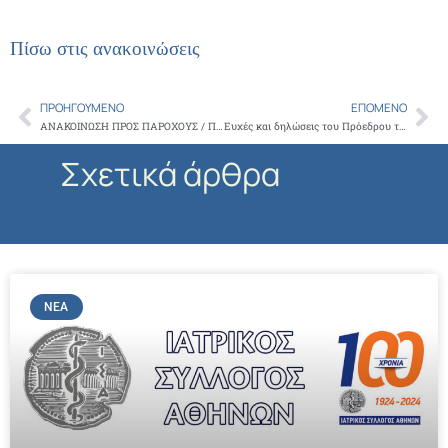
Πίσω στις ανακοινώσεις
ΠΡΟΗΓΟΎΜΕΝΟ
ΕΠΌΜΕΝΟ
Prev
Ne
ΑΝΑΚΟΙΝΩΣΗ ΠΡΟΣ ΠΑΡΟΧΟΥΣ / ΠΡΟΜΗΘΕΥΤΕΣ ΥΠΗΡΕΣΙΩΝ ΥΓΕΙΑΣ ΓΙΑ ΤΗΝ ΡΥΘΜΙΣΗ ΤΩΝ ΟΦΕΙΛΩΝ CLAWBACK ΕΤΟΥΣ 2021
Ευχές και δηλώσεις του Πρόεδρου του ΙΣΑ Γεωργίου Πατούλη για τα 100 χρόνια του ΙΣΘ
Σχετικά άρθρα
ΝΈΑ