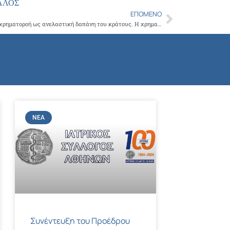
ΑΛΟΣ
ΕΠΌΜΕΝΟ
Next
Ο ΕΟΠΥΥ θα καταρρεύσει αν δεν υπάρξει χρηματοροή ως ανελαστική δαπάνη του κράτους. Η χρηματοδότησή του οφείλει να είναι απευθείας σε αυτόν και όχι μέσω των ασφαλιστικών ταμείων
ΝΈΑ
Συνέντευξη του Προέδρου