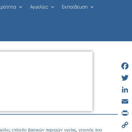
ιρότητα
Αγγελίες
Εκπαίδευση
Face
Twitt
Linke
Email
Print
χειώδες επίπεδο βασικών παροχών υγείας, γεγονός που