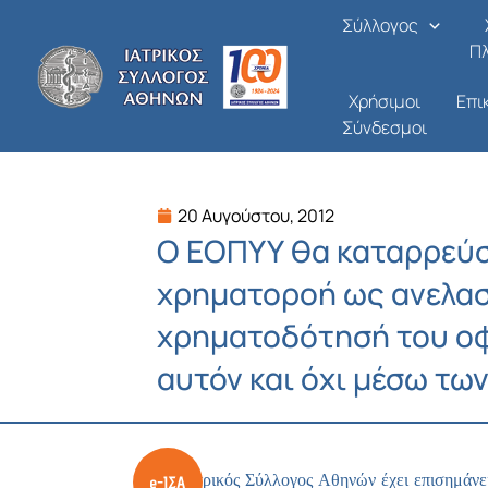
Μετάβαση
Σύλλογος
στο
Π
περιεχόμενο
Χρήσιμοι
Επι
Σύνδεσμοι
20 Αυγούστου, 2012
Ο ΕΟΠΥΥ θα καταρρεύσ
χρηματοροή ως ανελασ
χρηματοδότησή του οφε
αυτόν και όχι μέσω τω
Ο Ιατρικός Σύλλογος Αθηνών έχει επισημάνει 