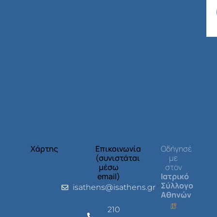
Χάρτης
Επικοινωνία
Οδήγησέ
(συνιστάται
με
μέσω
στον
email)
Ιατρικό
Σύλλογο
isathens@isathens.gr
Αθηνών
210