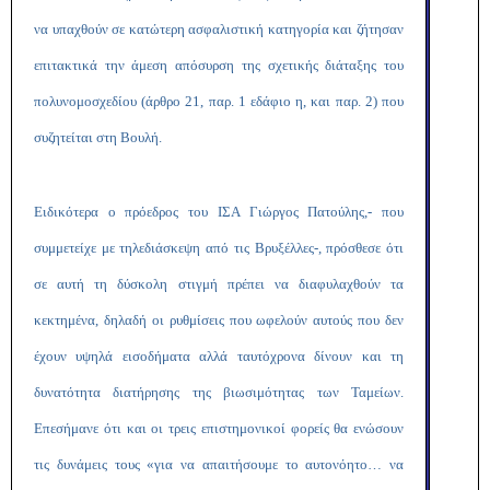
να υπαχθούν σε κατώτερη ασφαλιστική κατηγορία και ζήτησαν
επιτακτικά την άμεση απόσυρση της σχετικής διάταξης του
πολυνομοσχεδίου (άρθρο 21, παρ. 1 εδάφιο η, και παρ. 2) που
συζητείται στη Βουλή.
Ειδικότερα ο πρόεδρος του ΙΣΑ Γιώργος Πατούλης,- που
συμμετείχε με τηλεδιάσκεψη από τις Βρυξέλλες-, πρόσθεσε ότι
σε αυτή τη δύσκολη στιγμή πρέπει να διαφυλαχθούν τα
κεκτημένα, δηλαδή οι ρυθμίσεις που ωφελούν αυτούς που δεν
έχουν υψηλά εισοδήματα αλλά ταυτόχρονα δίνουν και τη
δυνατότητα διατήρησης της βιωσιμότητας των Ταμείων.
Επεσήμανε ότι και οι τρεις επιστημονικοί φορείς θα ενώσουν
τις δυνάμεις τους «για να απαιτήσουμε το αυτονόητο… να