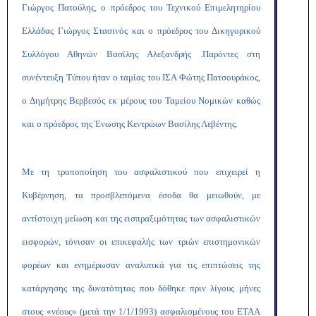
Γιώργος Πατούλης, ο πρόεδρος του Τεχνικού Επιμελητηρίου
Ελλάδας Γιώργος Στασινός και ο πρόεδρος του Δικηγορικού
Συλλόγου Αθηνών Βασίλης Αλεξανδρής .Παρόντες στη
συνέντευξη Τύπου ήταν ο ταμίας του ΙΣΑ Φώτης Πατσουράκος,
ο Δημήτρης Βερβεσός εκ μέρους του Ταμείου Νομικών καθώς
και ο πρόεδρος της Ένωσης Κεντρώων Βασίλης Λεβέντης.
Με τη τροποποίηση του ασφαλιστικού που επιχειρεί η
Κυβέρνηση, τα προσβλεπόμενα έσοδα θα μειωθούν, με
αντίστοιχη μείωση και της εισπραξιμότητας των ασφαλιστικών
εισφορών, τόνισαν οι επικεφαλής των τριών επιστημονικών
φορέων και ενημέρωσαν αναλυτικά για τις επιπτώσεις της
κατάργησης της δυνατότητας που δόθηκε πριν λίγους μήνες
στους «νέους» (μετά την 1/1/1993) ασφαλισμένους του ΕΤΑΑ