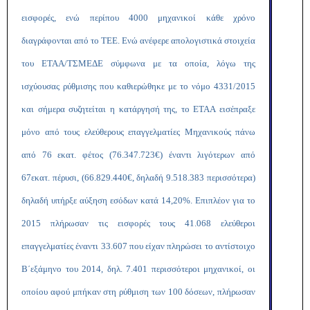
εισφορές, ενώ περίπου 4000 μηχανικοί κάθε χρόνο
διαγράφονται από το ΤΕΕ. Ενώ ανέφερε απολογιστικά στοιχεία
του ΕΤΑΑ/ΤΣΜΕΔΕ σύμφωνα με τα οποία, λόγω της
ισχύουσας ρύθμισης που καθιερώθηκε με το νόμο 4331/2015
και σήμερα συζητείται η κατάργησή της, το ΕΤΑΑ εισέπραξε
μόνο από τους ελεύθερους επαγγελματίες Μηχανικούς πάνω
από 76 εκατ. φέτος (76.347.723€) έναντι λιγότερων από
67εκατ. πέρυσι, (66.829.440€, δηλαδή 9.518.383 περισσότερα)
δηλαδή υπήρξε αύξηση εσόδων κατά 14,20%. Επιπλέον για το
2015 πλήρωσαν τις εισφορές τους 41.068 ελεύθεροι
επαγγελματίες έναντι 33.607 που είχαν πληρώσει το αντίστοιχο
Β΄εξάμηνο του 2014, δηλ. 7.401 περισσότεροι μηχανικοί, οι
οποίου αφού μπήκαν στη ρύθμιση των 100 δόσεων, πλήρωσαν