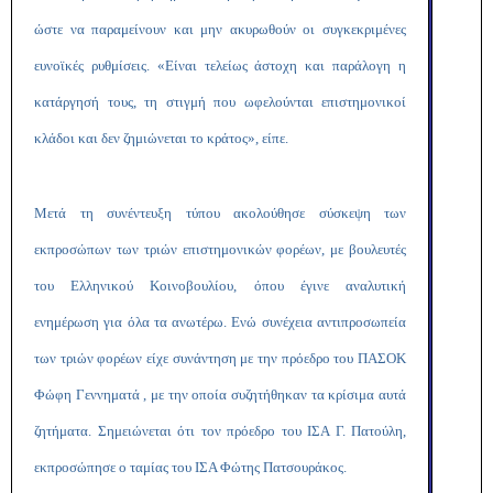
ώστε να παραμείνουν και μην ακυρωθούν οι συγκεκριμένες
ευνοϊκές ρυθμίσεις. «Είναι τελείως άστοχη και παράλογη η
κατάργησή τους, τη στιγμή που ωφελούνται επιστημονικοί
κλάδοι και δεν ζημιώνεται το κράτος», είπε.
Μετά τη συνέντευξη τύπου ακολούθησε σύσκεψη των
εκπροσώπων των τριών επιστημονικών φορέων, με βουλευτές
του Ελληνικού Κοινοβουλίου, όπου έγινε αναλυτική
ενημέρωση για όλα τα ανωτέρω. Ενώ συνέχεια αντιπροσωπεία
των τριών φορέων είχε συνάντηση με την πρόεδρο του ΠΑΣΟΚ
Φώφη Γεννηματά , με την οποία συζητήθηκαν τα κρίσιμα αυτά
ζητήματα. Σημειώνεται ότι τον πρόεδρο του ΙΣΑ Γ. Πατούλη,
εκπροσώπησε ο ταμίας του ΙΣΑ Φώτης Πατσουράκος.