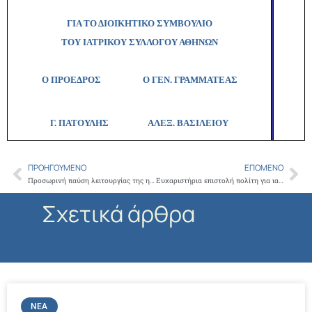
ΓΙΑ ΤΟ ΔΙΟΙΚΗΤΙΚΟ ΣΥΜΒΟΥΛΙΟ
ΤΟΥ ΙΑΤΡΙΚΟΥ ΣΥΛΛΟΓΟΥ ΑΘΗΝΩΝ
Ο ΠΡΟΕΔΡΟΣ Ο ΓΕΝ. ΓΡΑΜΜΑΤΕΑΣ
Γ. ΠΑΤΟΥΛΗΣ
ΑΛΕΞ. ΒΑΣΙΛΕΙΟΥ
ΠΡΟΗΓΟΎΜΕΝΟ
ΕΠΌΜΕΝΟ
Prev
Ne
Προσωρινή παύση λειτουργίας της ηλεκτρονικής συνταγογράφησης το Σάββατο 17 Οκτωβρίου λόγω εργασιών της ΗΔΙΚΑ
Ευχαριστήρια επιστολή πολίτη για ιατρούς νοσοκομείου “Ευαγγελισμός”
Σχετικά άρθρα
ΝΈΑ