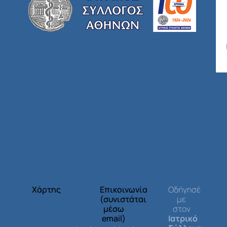
Χάρτης
Επικοινωνία
Οδήγησέ
(συνιστάται
με
μέσω
στον
email)
Ιατρικό