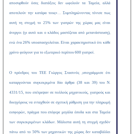
αποσυρθούν όσες διατάξεις δεν ωφελούν τα Ταμεία, αλλά
αποτελούν την κατάρα τους»… Συμπληρώνοντας τόνισε πως
αυτή τη στιγμή το 25% των γιατρών της χώρας μας είναι
άνεργοι (γι αυτό και ο κλάδος μαστίζεται από μετανάστευση),
ενώ ένα 26% υποαπασχολείται. Είναι χαρακτηριστικό ότι κάθε
χρόνο φεύγουν για το εξωτερικό περίπου 600 γιατροί.
Ο πρόεδρος του ΤΕΕ Γιώργος Στασινός ,υπογράμμισε ότι
καταργούνται συγκεκριμένα δύο άρθρα (38 και 39) του Ν.
4331/15, που επέτρεψαν σε πολλούς μηχανικούς, γιατρούς και
δικηγόρους να ενταχθούν σε σχετική ρύθμιση για την πληρωμή
εισφορών, πράγμα που επέφερε μεγάλα έσοδα και στα Ταμεία
των συγκεκριμένων κλάδων. Μάλιστα αυτή τη στιγμή σχεδόν
πάνω από το 50% των μηχανικών της χώρας δεν καταβάλλει