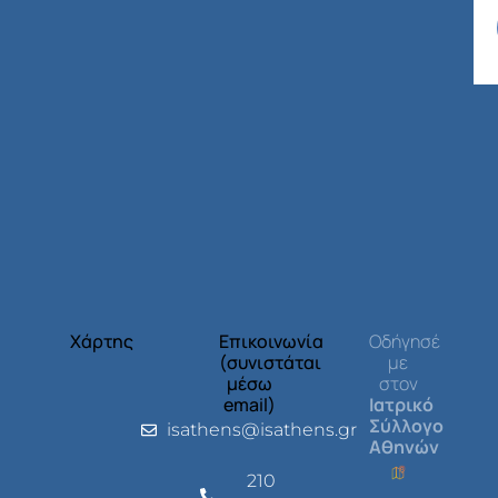
Χάρτης
Επικοινωνία
Οδήγησέ
(συνιστάται
με
μέσω
στον
email)
Ιατρικό
Σύλλογο
isathens@isathens.gr
Αθηνών
210