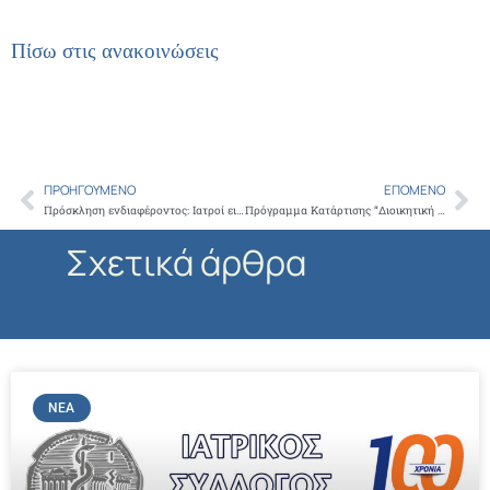
Πίσω στις ανακοινώσεις
ΠΡΟΗΓΟΎΜΕΝΟ
ΕΠΌΜΕΝΟ
Prev
Ne
Πρόσκληση ενδιαφέροντος: Ιατροί ειδικότητας Παθολογίας – Παιδιατρικής
Πρόγραμμα Κατάρτισης “Διοικητική και Γραμματειακή Υποστήριξη Μονάδων Υγείας”
Σχετικά άρθρα
ΝΈΑ