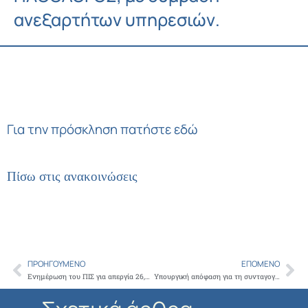
ανεξαρτήτων υπηρεσιών.
Για την πρόσκληση
πατήστε εδώ
Πίσω στις ανακοινώσεις
ΠΡΟΗΓΟΎΜΕΝΟ
ΕΠΌΜΕΝΟ
Prev
Ne
Ενημέρωση του ΠΙΣ για απεργία 26,27,28 Μαΐου 2022
Υπουργική απόφαση για τη συνταγογράφηση των ανασφάλιστων