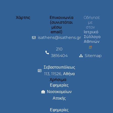
Χάρτης
Επικοινωνία
Οδήγησέ
(συνιστάται
με
μέσω
στον
email)
Ιατρικό
Σύλλογο
isathens@isathens.gr
Αθηνών
210
3816404
Sitemap
Σεβαστουπόλεως
113, 11526, Αθήνα
Χρήσιμα
Εφημερίες
Νοσοκομείων
Αττικής
Εφημερίες