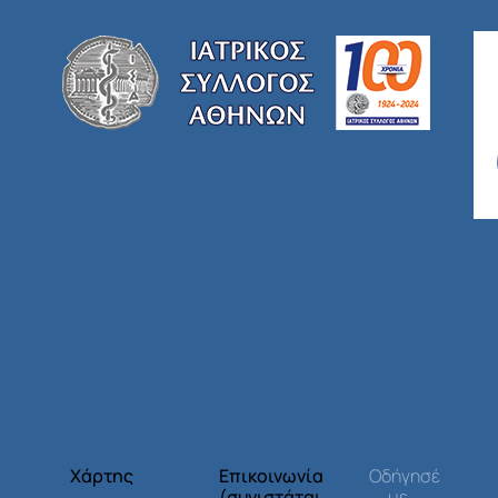
Χάρτης
Επικοινωνία
Οδήγησέ
(συνιστάται
με