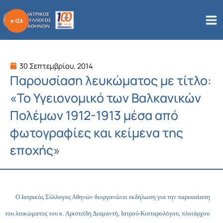
Μετάβαση
στο
περιεχόμενο
30 Σεπτεμβρίου, 2014
Παρουσίαση λευκώματος με τίτλο:
«Το Υγειονομικό των Βαλκανικών
Πολέμων 1912-1913 μέσα από
φωτογραφίες και κείμενα της
εποχής»
Ο Ιατρικός Σύλλογος Αθηνών διοργανώνει εκδήλωση για την παρουσίαση
του λευκώματος του κ. Αριστείδη Διαμαντή, Ιατρού-Κυτταρολόγου, πλοιάρχου