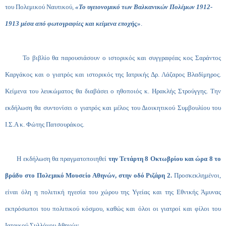
του Πολεμικού Ναυτικού,
«Το υγειονομικό των Βαλκανικών Πολέμων 1912-
1913 μέσα από φωτογραφίες και κείμενα εποχής»
.
Το βιβλίο θα παρουσιάσουν ο ιστορικός και συγγραφέας κος Σαράντος
Καργάκος και ο γιατρός και ιστορικός της Ιατρικής Δρ. Λάζαρος Βλαδίμηρος.
Κείμενα του λευκώματος θα διαβάσει ο ηθοποιός κ. Ηρακλής Στρούγγης. Την
εκδήλωση θα συντονίσει ο γιατρός και μέλος του Διοικητικού Συμβουλίου του
Ι.Σ.Α κ. Φώτης Πατσουράκος.
Η εκδήλωση θα πραγματοποιηθεί
την Τετάρτη 8 Οκτωβρίου και ώρα 8 το
βράδυ στο Πολεμικό Μουσείο Αθηνών, στην οδό Ριζάρη 2.
Προσκεκλημένοι,
είναι όλη η πολιτική ηγεσία του χώρου της Υγείας και της Εθνικής Άμυνας
εκπρόσωποι του πολιτικού κόσμου, καθώς και όλοι οι γιατροί και φίλοι του
Ιατρικού Συλλόγου Αθηνών.