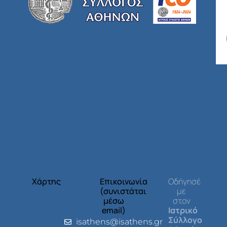
Χάρτης
Επικοινωνία
Οδήγησέ
(συνιστάται
με
μέσω
στον
email)
Ιατρικό
Σύλλογο
isathens@isathens.gr