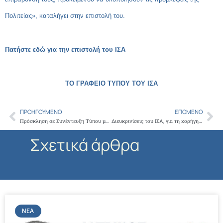
Πολιτείας», καταλήγει στην επιστολή του.
Πατήστε εδώ για την επιστολή του ΙΣΑ
ΤΟ ΓΡΑΦΕΙΟ ΤΥΠΟΥ ΤΟΥ ΙΣΑ
ΠΡΟΗΓΟΎΜΕΝΟ
ΕΠΌΜΕΝΟ
Prev
Ne
Πρόσκληση σε Συνέντευξη Τύπου με θέμα τα Αντιβιοτικά και την Μικροβιακή Αντοχή
Διευκρινίσεις του ΙΣΑ, για τη χορήγηση αιγίδας, στο συνέδριο «Εξελίξεις στην Ομοιοπαθητική Εκπαίδευση»
Σχετικά άρθρα
ΝΈΑ