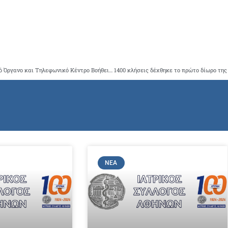
Ο ΙΣΑ με την Περιφέρεια Αττικής δημιουργούν Συντονιστικό Όργανο και Τηλεφωνικό Κέντρο Βοήθειας και Πληροφόρησης ( 2142142000) των κατοίκων της Αττικής, για την επιδημία του κορωνοϊού
ΝΈΑ