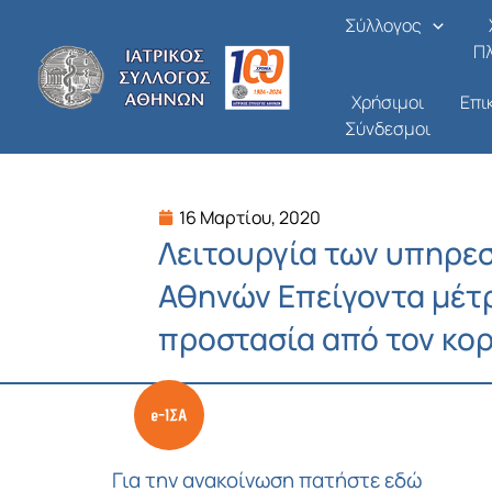
Μετάβαση
Σύλλογος
στο
Π
περιεχόμενο
Χρήσιμοι
Επι
Σύνδεσμοι
16 Μαρτίου, 2020
Λειτουργία των υπηρεσ
Αθηνών Επείγοντα μέτρ
προστασία από τον κο
Για την ανακοίνωση πατήστε εδώ