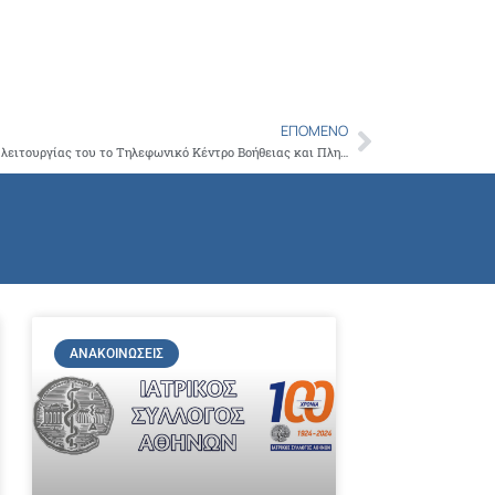
Copy
Link
ΕΠΌΜΕΝΟ
Next
1400 κλήσεις δέχθηκε το πρώτο δίωρο της λειτουργίας του το Τηλεφωνικό Κέντρο Βοήθειας και Πληροφόρησης για τον Κορωνοϊό της Περιφέρειας Αττικής και του ΙΣΑ
ΑΝΑΚΟΙΝΏΣΕΙΣ