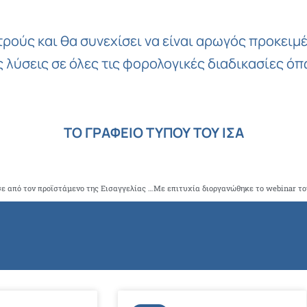
τρούς και θα συνεχίσει να είναι αρωγός προκειμ
ς λύσεις σε όλες τις φορολογικές διαδικασίες ό
ΤΟ ΓΡΑΦΕΙΟ ΤΥΠΟΥ ΤΟΥ ΙΣΑ
Ο ΙΣΑ στο πλαίσιο της πειθαρχικής του αρμοδιότητας, ζήτησε από τον προϊστάμενο της Εισαγγελίας Πρωτοδικών και τη διοίκηση του Ιπποκράτειου, τα στοιχεία του ιατρού που συνελήφθη για φακελάκι.