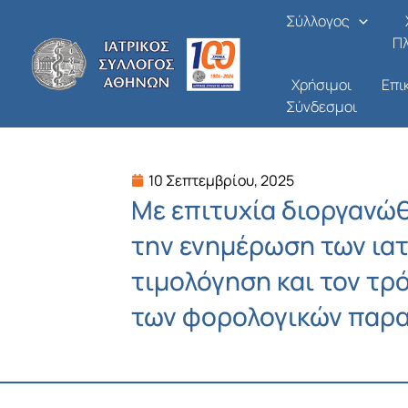
Μετάβαση
Σύλλογος
στο
Π
περιεχόμενο
Χρήσιμοι
Επι
Σύνδεσμοι
10 Σεπτεμβρίου, 2025
Με επιτυχία διοργανώθη
την ενημέρωση των ιατ
τιμολόγηση και τον τρ
των φορολογικών παρ