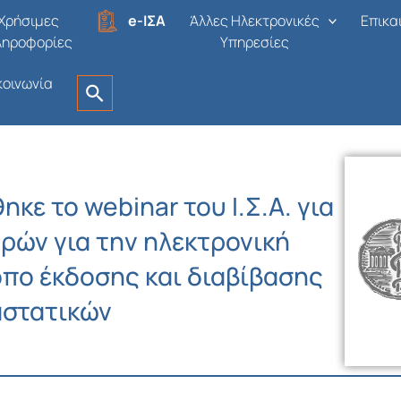
Χρήσιμες
e-ΙΣΑ
Άλλες Ηλεκτρονικές
Επικα
ληροφορίες
Υπηρεσίες
κοινωνία
κε το webinar του Ι.Σ.Α. για
ρών για την ηλεκτρονική
όπο έκδοσης και διαβίβασης
αστατικών