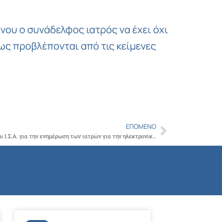
ένου ο συνάδελφος ιατρός να έχει όχι
πως προβλέπονται από τις κείμενες
ΕΠΌΜΕΝΟ
Next
Με επιτυχία διοργανώθηκε το webinar του Ι.Σ.Α. για την ενημέρωση των ιατρών για την ηλεκτρονική τιμολόγηση και τον τρόπο έκδοσης και διαβίβασης των φορολογικών παραστατικών