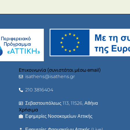
Επικοινωνία (συνιστάται μέσω email)
isathens@isathens.gr
210 3816404
Σεβαστουπόλεως 113, 11526, Αθήνα
Χρήσιμα
Εφημερίες Νοσοκομείων Αττικής
Εφημερίες Φαρμακείων Αττικής (Live)