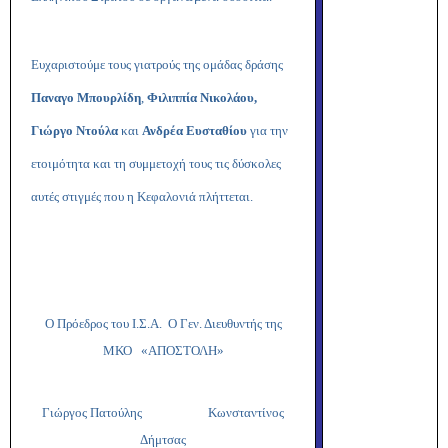
Ευχαριστούμε τους γιατρούς της ομάδας δράσης
Παναγο Μπουρλίδη
,
Φιλιππία Νικολάου,
Γιώργο Ντούλα
και
Ανδρέα Ευσταθίου
για την
ετοιμότητα και τη συμμετοχή τους τις δύσκολες
αυτές στιγμές που η Κεφαλονιά πλήττεται.
Ο Πρόεδρος του Ι.Σ.Α. Ο Γεν. Διευθυντής της
ΜΚΟ «ΑΠΟΣΤΟΛΗ»
Γιώργος Πατούλης Κωνσταντίνος
Δήμτσας