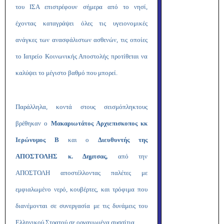
του ΙΣΑ επιστρέφουν σήμερα από το νησί,
έχοντας καταγράψει όλες τις υγειονομικές
ανάγκες των ανασφάλιστων ασθενών, τις οποίες
το Ιατρείο Κοινωνικής Αποστολής προτίθεται να
καλύψει το μέγιστο βαθμό που μπορεί.
Παράλληλα, κοντά στους σεισμόπληκτους
βρέθηκαν ο
Μακαριωτάτος Αρχιεπισκοπος κκ
Ιερώνυμος Β
και ο
Διευθυντής της
ΑΠΟΣΤΟΛΗΣ κ. Δημτσας,
από την
ΑΠΟΣΤΟΛΗ αποστέλλοντας παλέτες με
εμφιαλωμένο νερό, κουβέρτες, και τρόφιμα που
διανέμονται σε συνεργασία με τις δυνάμεις του
Ελληνικού Στρατού σε οργανωμένα συσσίτια.