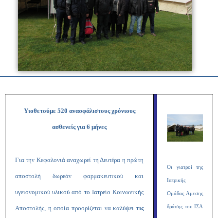
Υιοθετούμε 520 ανασφάλιστους χρόνιους
ασθενείς για 6 μήνες
Για την Κεφαλονιά αναχωρεί τη Δευτέρα η πρώτη
Οι γιατροί της
αποστολή δωρεάν φαρμακευτικού και
Ιατρικής
υγειονομικού υλικού από το Ιατρείο Κοινωνικής
Ομάδας Αμεσης
δράσης του ΙΣΑ
Αποστολής, η οποία προορίζεται να καλύψει
τις