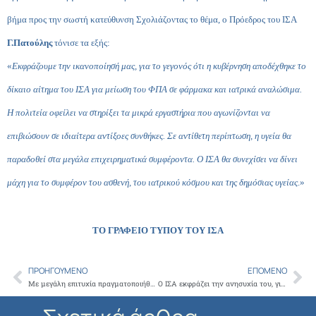
βήμα προς την σωστή κατεύθυνση Σχολιάζοντας το θέμα, ο Πρόεδρος του ΙΣΑ
Γ.Πατούλης
τόνισε τα εξής:
«
Εκφράζουμε την ικανοποίησή μας, για το γεγονός ότι η κυβέρνηση αποδέχθηκε το
δίκαιο αίτημα του ΙΣΑ για μείωση του ΦΠΑ σε φάρμακα και ιατρικά αναλώσιμα.
Η πολιτεία οφείλει να στηρίξει τα μικρά εργαστήρια που αγωνίζονται να
επιβιώσουν σε ιδιαίτερα αντίξοες συνθήκες. Σε αντίθετη περίπτωση, η υγεία θα
παραδοθεί στα μεγάλα επιχειρηματικά συμφέροντα. Ο ΙΣΑ θα συνεχίσει να δίνει
μάχη για το συμφέρον του ασθενή, του ιατρικού κόσμου και της δημόσιας υγείας
.»
ΤΟ ΓΡΑΦΕΙΟ ΤΥΠΟΥ ΤΟΥ ΙΣΑ
ΠΡΟΗΓΟΎΜΕΝΟ
ΕΠΌΜΕΝΟ
Prev
Ne
Με μεγάλη επιτυχία πραγματοποιήθηκε η αποκριάτικη γιορτή που διοργάνωσε ο ΙΣΑ για τις οικογένειες των μελών του
Ο ΙΣΑ εκφράζει την ανησυχία του, για την εξάπλωση του ιού COVID-19 στην Ιταλία και συνιστά στα μέλη του να βρίσκονται σε εγρήγορση