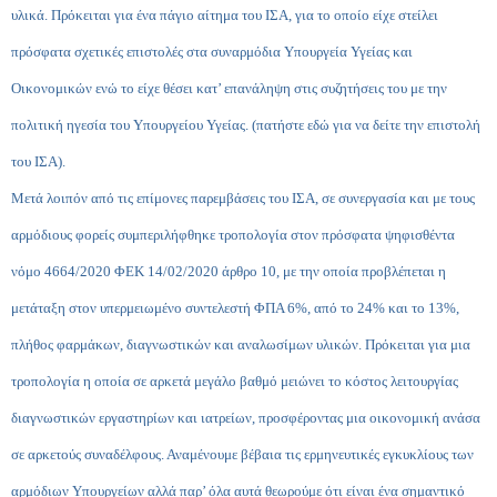
υλικά. Πρόκειται για ένα πάγιο αίτημα του ΙΣΑ, για το οποίο είχε στείλει
πρόσφατα σχετικές επιστολές στα συναρμόδια Υπουργεία Υγείας και
Οικονομικών ενώ το είχε θέσει κατ’ επανάληψη στις συζητήσεις του με την
πολιτική ηγεσία του Υπουργείου Υγείας. (
πατήστε εδώ για να δείτε την επιστολή
του ΙΣΑ
).
Μετά λοιπόν από τις επίμονες παρεμβάσεις του ΙΣΑ, σε συνεργασία και με τους
αρμόδιους φορείς συμπεριλήφθηκε τροπολογία στον πρόσφατα ψηφισθέντα
νόμο 4664/2020 ΦΕΚ 14/02/2020 άρθρο 10, με την οποία προβλέπεται η
μετάταξη στον υπερμειωμένο συντελεστή ΦΠΑ 6%, από το 24% και το 13%,
πλήθος φαρμάκων, διαγνωστικών και αναλωσίμων υλικών. Πρόκειται για μια
τροπολογία η οποία σε αρκετά μεγάλο βαθμό μειώνει το κόστος λειτουργίας
διαγνωστικών εργαστηρίων και ιατρείων, προσφέροντας μια οικονομική ανάσα
σε αρκετούς συναδέλφους. Αναμένουμε βέβαια τις ερμηνευτικές εγκυκλίους των
αρμόδιων Υπουργείων αλλά παρ’ όλα αυτά θεωρούμε ότι είναι ένα σημαντικό