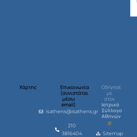
Χάρτης
Επικοινωνία
Οδήγησέ
(συνιστάται
με
μέσω
στον
email)
Ιατρικό
Σύλλογο
isathens@isathens.gr
Αθηνών
210
3816404
Sitemap