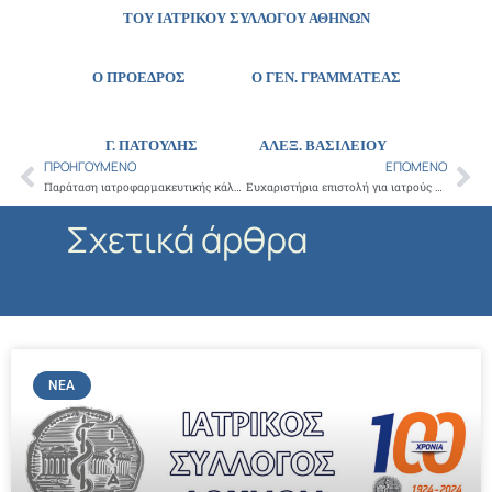
ΤΟΥ ΙΑΤΡΙΚΟΥ ΣΥΛΛΟΓΟΥ ΑΘΗΝΩΝ
Ο ΠΡΟΕΔΡΟΣ Ο ΓΕΝ. ΓΡΑΜΜΑΤΕΑΣ
Γ. ΠΑΤΟΥΛΗΣ
ΑΛΕΞ. ΒΑΣΙΛΕΙΟΥ
ΠΡΟΗΓΟΎΜΕΝΟ
ΕΠΌΜΕΝΟ
Prev
Ne
Παράταση ιατροφαρμακευτικής κάλυψης των ιατρών που οφείλουν στον ΕΟΠΥΥ ασφαλιστικές εισφορές ετών 2011,2012 και 2013
Ευχαριστήρια επιστολή για ιατρούς Νοσοκομείου ΥΓΕΙΑ
Σχετικά άρθρα
ΝΈΑ