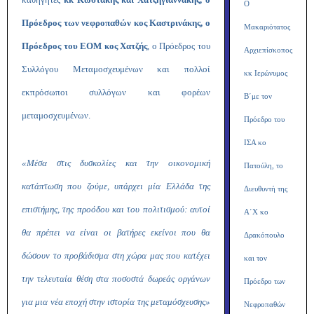
Ο
Πρόεδρος των νεφροπαθών κος Καστρινάκης, ο
Μακαριότατος
Πρόεδρος του ΕΟΜ κος Χατζής
, ο Πρόεδρος του
Αρχιεπίσκοπος
Συλλόγου Μεταμοσχευμένων και πολλοί
κκ Ιερώνυμος
εκπρόσωποι συλλόγων και φορέων
Β΄με τον
μεταμοσχευμένων.
Πρόεδρο του
ΙΣΑ κο
«Μέσα στις δυσκολίες και την οικονομική
Πατούλη, το
κατάπτωση που ζούμε, υπάρχει μία Ελλάδα της
Διευθυντή της
επιστήμης, της προόδου και του πολιτισμού: αυτοί
Α΄Χ κο
θα πρέπει να είναι οι βατήρες εκείνοι που θα
Δρακόπουλο
δώσουν το προβάδισμα στη χώρα μας που κατέχει
και τον
την τελευταία θέση στα ποσοστά δωρεάς οργάνων
Πρόεδρο των
για μια νέα εποχή στην ιστορία της μεταμόσχευσης»
Νεφροπαθών