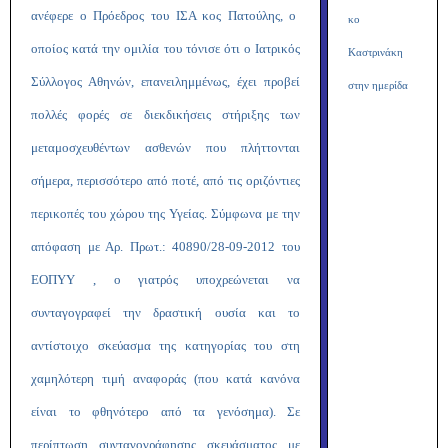
ανέφερε ο Πρόεδρος του ΙΣΑ κος Πατούλης, ο
κο
οποίος κατά την ομιλία του τόνισε ότι ο Ιατρικός
Καστρινάκη
Σύλλογος Αθηνών, επανειλημμένως, έχει προβεί
στην ημερίδα
πολλές φορές σε διεκδικήσεις στήριξης των
μεταμοσχευθέντων ασθενών που πλήττονται
σήμερα, περισσότερο από ποτέ, από τις οριζόντιες
περικοπές του χώρου της Υγείας. Σύμφωνα με την
απόφαση με Αρ. Πρωτ.: 40890/28-09-2012 του
ΕΟΠΥΥ , ο γιατρός υποχρεώνεται να
συνταγογραφεί την δραστική ουσία και το
αντίστοιχο σκεύασμα της κατηγορίας του στη
χαμηλότερη τιμή αναφοράς (που κατά κανόνα
είναι το φθηνότερο από τα γενόσημα). Σε
περίπτωση συνταγογράφησης σκευάσματος με