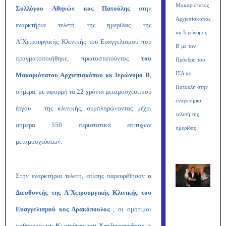
Μακαριότατος
Συλλόγου Αθηνών κος Πατούλης
στην
Αρχιεπίσκοπος
εναρκτήρια τελετή της ημερίδας της
κκ Ιερώνυμος
Α΄Χειρουργικής Κλινικής του Ευαγγελισμού που
Β΄με τον
πραγματοποιήθηκε, πρωτοστατούντος
του
Πρόεδρο του
ΙΣΑ κο
Μακαριότατου Αρχιεπισκόπου κκ Ιερώνυμο Β
,
Πατούλη στην
σήμερα, με αφορμή τα 22 χρόνια μεταμοσχευτικού
εναρκτήρια
έργου της κλινικής, συμπληρώνοντας μέχρι
τελετή της
σήμερα 550 περιστατικά επιτυχών
ημερίδας
μεταμοσχεύσεων.
Στην εναρκτήρια τελετή, επίσης παρευρέθησαν
ο
Διευθυντής της Α΄Χειρουργικής Κλινικής του
Ευαγγελισμού κος Δρακόπουλος
, οι ομότιμοι
καθηγητές
κκ Κωστάκης και Χατζηγιαννάκης, ο