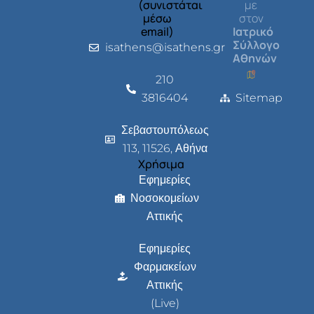
(συνιστάται
με
μέσω
στον
email)
Ιατρικό
Σύλλογο
isathens@isathens.gr
Αθηνών
210
3816404
Sitemap
Σεβαστουπόλεως
113, 11526, Αθήνα
Χρήσιμα
Εφημερίες
Νοσοκομείων
Αττικής
Εφημερίες
Φαρμακείων
Αττικής
(Live)