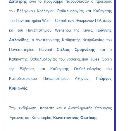
Δατσέρης
ενώ το πρόγραμμα παρουσίασαν ο πρόεδρος
του Ελληνικού Κολλεγίου Οφθαλμολογίας και Καθηγητής
του Πανεπιστημίου Weill – Cornell των Ηνωμένων Πολιτειών
και του Πανεπιστημίου Wenzhou της Κίνας,
Ιωάννης
Ασλανίδης
, ο Αναπληρωτής Καθηγητής Νευρολογίας του
Πανεπιστημίου Harvard
Στέλιος Σμυρνάκης
και ο
Καθηγητής Οφθαλμολογίας του νοσοκομείου Jules Gonin
της Ελβετίας και Καθηγητής Οφθαλμολογίας του
Καποδιστριακού Πανεπιστημίου Αθηνών,
Γιώργος
Κυμιωνής.
Στην εκδήλωση, παρέστη και ο Αναπληρωτής Υπουργός
Έρευνας και Καινοτομίας
Κωνσταντίνος Φωτάκης.