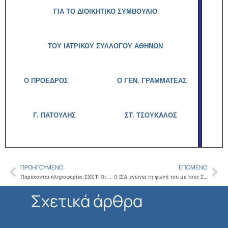
ΓΙΑ ΤΟ ΔΙΟΙΚΗΤΙΚΟ ΣΥΜΒΟΥΛΙΟ
ΤΟΥ ΙΑΤΡΙΚΟΥ ΣΥΛΛΟΓΟΥ ΑΘΗΝΩΝ
Ο ΠΡΟΕΔΡΟΣ Ο ΓΕΝ. ΓΡΑΜΜΑΤΕΑΣ
Γ. ΠΑΤΟΥΛΗΣ
ΣΤ. ΤΣΟΥΚΑΛΟΣ
ΠΡΟΗΓΟΎΜΕΝΟ
ΕΠΌΜΕΝΟ
Prev
Ne
Παρέχονται πληροφορίες-ΣΧΕΤ. Οι διατάξεις του ν. 4600/2019 ( ΦΕΚ 43 Α) αρμοδιότητας της Δ/νσης Ιατρών, λοιπών Επιστημόνων και Επαγγελματιών Υγείας
Ο ΙΣΑ ενώνει τη φωνή του με τους Συλλόγους Ασθενών, διεκδικώντας την επίλυση των σοβαρών προβλημάτων, του Εθνικού Συστήματος Υγείας
Σχετικά άρθρα