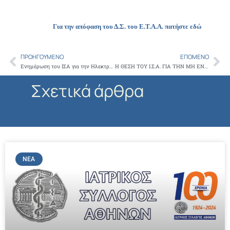
Για την απόφαση του Δ.Σ. του Ε.Τ.Α.Α. πατήστε εδώ
ΠΡΟΗΓΟΎΜΕΝΟ
ΕΠΌΜΕΝΟ
Prev
Ne
Ενημέρωση του ΙΣΑ για την Ηλεκτρονική Κάρτα Ασφάλισης σε Ασφαλισμένους του ΤΥΔΚΥ από τον ΟΠΑΔ
Η ΘΕΣΗ ΤΟΥ Ι.Σ.Α. ΓΙΑ ΤΗΝ ΜΗ ΕΝΤΑΞΗ ΤΟΥ Ε.Τ.Α.Α. ΣΤΟΝ Ε.Ο.Π.Υ.Υ. ΥΙΟΘΕΤΗΘΗΚΕ ΑΠΟ ΤΟ Δ.Σ. ΤΟΥ Ε.Τ.Α.Α.
Σχετικά άρθρα
ΝΈΑ