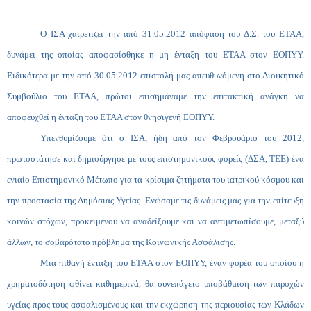
Ο ΙΣΑ χαιρετίζει την από 31.05.2012 απόφαση του Δ.Σ. του ΕΤΑΑ,
δυνάμει της οποίας αποφασίσθηκε η μη ένταξη του ΕΤΑΑ στον ΕΟΠΥΥ.
Ειδικότερα με την από 30.05.2012 επιστολή μας απευθυνόμενη στο Διοικητικό
Συμβούλιο του ΕΤΑΑ, πρώτοι επισημάναμε την επιτακτική ανάγκη να
αποφευχθεί η ένταξη του ΕΤΑΑ στον θνησιγενή ΕΟΠΥΥ.
Υπενθυμίζουμε ότι ο ΙΣΑ, ήδη από τον Φεβρουάριο του 2012,
πρωτοστάτησε και δημιούργησε με τους επιστημονικούς φορείς (ΔΣΑ, ΤΕΕ) ένα
ενιαίο Επιστημονικό Μέτωπο για τα κρίσιμα ζητήματα του ιατρικού κόσμου και
την προστασία της Δημόσιας Υγείας. Ενώσαμε τις δυνάμεις μας για την επίτευξη
κοινών στόχων, προκειμένου να αναδείξουμε και να αντιμετωπίσουμε, μεταξύ
άλλων, το σοβαρότατο πρόβλημα της Κοινωνικής Ασφάλισης.
Μια πιθανή ένταξη του ΕΤΑΑ στον ΕΟΠΥΥ, έναν φορέα του οποίου η
χρηματοδότηση φθίνει καθημερινά, θα συνεπάγετο υποβάθμιση των παροχών
υγείας προς τους ασφαλισμένους και την εκχώρηση της περιουσίας των Κλάδων