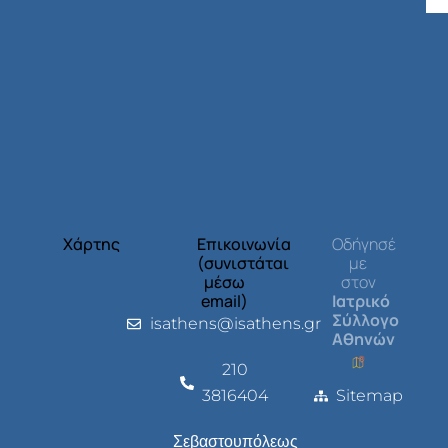
Χάρτης
Επικοινωνία
Οδήγησέ
(συνιστάται
με
μέσω
στον
email)
Ιατρικό
Σύλλογο
isathens@isathens.gr
Αθηνών
210
3816404
Sitemap
Σεβαστουπόλεως