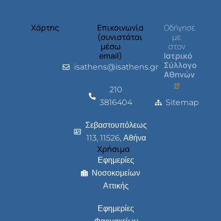
Χάρτης
Επικοινωνία
Οδήγησέ
(συνιστάται
με
μέσω
στον
email)
Ιατρικό
Σύλλογο
isathens@isathens.gr
Αθηνών
210
3816404
Sitemap
Σεβαστουπόλεως
113, 11526, Αθήνα
Χρήσιμα
Εφημερίες
Νοσοκομείων
Αττικής
Εφημερίες