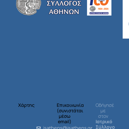
Χάρτης
Επικοινωνία
Οδήγησέ
(συνιστάται
με
μέσω
στον
email)
Ιατρικό
Σύλλογο
isathens@isathens.gr