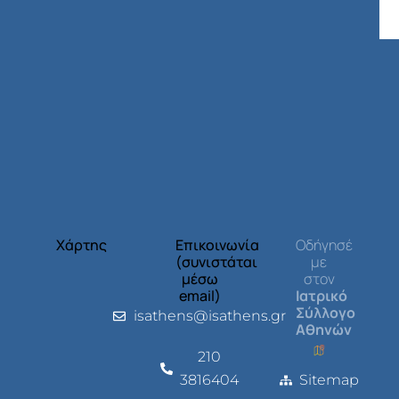
Χάρτης
Επικοινωνία
Οδήγησέ
(συνιστάται
με
μέσω
στον
email)
Ιατρικό
Σύλλογο
isathens@isathens.gr
Αθηνών
210
3816404
Sitemap