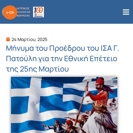
Μετάβαση
στο
περιεχόμενο
24 Μαρτίου, 2025
Μήνυμα του Προέδρου του ΙΣΑ Γ.
Πατούλη για την Εθνική Επέτειο
της 25ης Μαρτίου