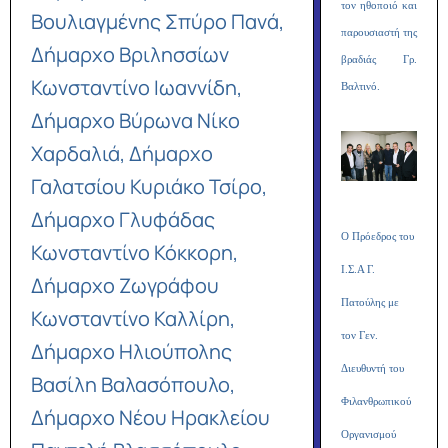
τον ηθοποιό και
Βουλιαγμένης Σπύρο Πανά,
παρουσιαστή της
Δήμαρχο Βριλησσίων
βραδιάς Γρ.
Κωνσταντίνο Ιωαννίδη,
Βαλτινό.
Δήμαρχο Βύρωνα Νίκο
Χαρδαλιά, Δήμαρχο
Γαλατσίου Κυριάκο Τσίρο,
Δήμαρχο Γλυφάδας
O Πρόεδρος του
Κωνσταντίνο Κόκκορη,
Ι.Σ.Α Γ.
Δήμαρχο Ζωγράφου
Πατούλης με
Κωνσταντίνο Καλλίρη,
τον Γεν.
Δήμαρχο Ηλιούπολης
Διευθυντή του
Βασίλη Βαλασόπουλο,
Φιλανθρωπικού
Δήμαρχο Νέου Ηρακλείου
Οργανισμού