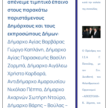
απένειμε τιμητικό έπαινο
κατά την αυλαία
στους παρακάτω
της συναυλίας
παριστάμενους
Δημάρχους και τους
εκπροσώπους
Δήμων
:
Δήμαρχο Αγίας Βαρβάρας
Γιώργο Καπλάνη, Δήμαρχο
Ο Πρόεδρος του
Αγίας Παρασκευής Βασίλη
Ι.Σ.Α Γ.
Ζορμπά, Δήμαρχο Αιγάλεω
Πατούλης, με
τον Γεν.
Χρήστο Καρδαρά,
Διευθυντή του
Αντιδήμαρχο Αμαρουσίου
Φιλανθρωπικού
Νικόλαο Πέππα, Δήμαρχο
Οργανισμού
Αχαρνών Σωτήρη Ντούρο,
«ΑΠΟΣΤΟΛΗ»
Κ. Δήμτσα, και
Δήμαρχο Βάρης – Βούλας –