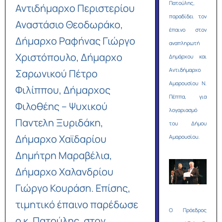
Πατούλης,
Αντιδήμαρχο Περιστερίου
παραδίδει τον
Αναστάσιο Θεοδωράκο,
έπαινο στον
Δήμαρχο Ραφήνας Γιώργο
αναπληρωτή
Χριστόπουλο, Δήμαρχο
Δημάρχου και
Αντιδήμαρχο
Σαρωνικού Πέτρο
Αμαρουσίου Ν.
Φιλίππου, Δήμαρχος
Πέππα, για
Φιλοθέης – Ψυχικού
λογαριασμό
Παντελη Ξυριδάκη,
του Δήμου
Δήμαρχο Χαϊδαρίου
Αμαρουσίου.
Δημήτρη Μαραβέλια,
Δήμαρχο Χαλανδρίου
Γιώργο Κουράση. Επίσης,
τιμητικό έπαινο παρέδωσε
O Πρόεδρος
ο κ. Πατούλης, στον