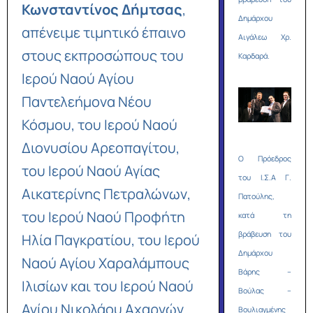
Κωνσταντίνος Δήμτσας
,
Δημάρχου
απένειμε τιμητικό έπαινο
Αιγάλεω Χρ.
στους εκπροσώπους του
Καρδαρά.
Ιερού Ναού Αγίου
Παντελεήμονα Νέου
Κόσμου, του Ιερού Ναού
Διονυσίου Αρεοπαγίτου,
O Πρόεδρος
του Ιερού Ναού Αγίας
του Ι.Σ.Α Γ.
Αικατερίνης Πετραλώνων,
Πατούλης,
του Ιερού Ναού Προφήτη
κατά τη
βράβευση του
Ηλία Παγκρατίου, του Ιερού
Δημάρχου
Ναού Αγίου Χαραλάμπους
Βάρης –
Ιλισίων και του Ιερού Ναού
Βούλας –
Αγίου Νικολάου Αχαρνών.
Βουλιαγμένης