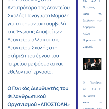
του Ι.Σ.Α Γ.
Αντιπρόεδρο της Λεοντείου
Πατούλης,
κατά τη
Σχολής Παναγιώτη Μάμαλη,
βράβευση του
για τη σημαντική συμβολή
Δημάρχου
της Ένωσης Αποφοίτων
Αγίας
Λεοντείου αλλά και της
Παρασκευής Β.
Λεοντείου Σχολής στη
Ζορμπά.
στήριξη του έργου του
Ιατρείου με φάρμακα και
εθελοντική εργασία.
O Πρόεδρος
Ο Γενικός Διευθυντής του
του Ι.Σ.Α Γ.
Φιλανθρωπικού
Πατούλης,
κατά τη
Οργανισμού «ΑΠΟΣΤΟΛΗ»
βράβευση του