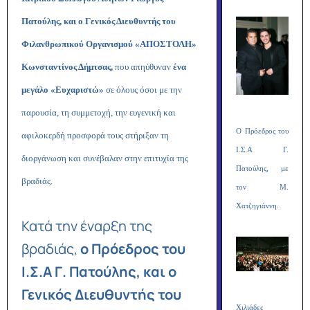
Πατούλης, και ο Γενικός Διευθυντής του
Φιλανθρωπικού Οργανισμού «ΑΠΟΣΤΟΛΗ»
Κωνσταντίνος Δήμτσας,
που απηύθυναν
ένα
μεγάλο «Ευχαριστώ»
σε όλους όσοι με την
παρουσία, τη συμμετοχή, την ευγενική και
O Πρόεδρος του
αφιλοκερδή προσφορά τους στήριξαν τη
Ι.Σ.Α Γ.
διοργάνωση και συνέβαλαν στην επιτυχία της
Πατούλης, με
βραδιάς.
τον Μ.
Χατζηγιάννη.
Κατά την έναρξη της
βραδιάς,
ο Πρόεδρος του
Ι.Σ.Α Γ. Πατούλης, και ο
Γενικός Διευθυντής του
Χιλιάδες