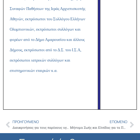
Συναφών Παθήσεων της Ιεράς Αρχιεπισκοπής
Αθηνών, εκπρόσωποι του Συλλόγου Ελλήνων
Ολυμπιονικών, εκπρόσωποι συλλόγων και
φορέων από το Δήμο Αμαρουσίου και άλλους
Δήμους, εκπρόσωποι από το Δ.Σ. του Ι.Σ.Α,
εκπρόσωποι ιατρικών συλλόγων και
επιστημονικών εταιριών κ.α.
ΠΡΟΗΓΟΎΜΕΝΟ
ΕΠΌΜΕΝΟ
Prev
Ne
Διευκρινήσεις για τους παρόχους υγείας του ΕΟΠΥΥ
Μήνυμα Ζωής και Ελπίδας για τα Παιδιά έστειλαν χιλιάδες θεατές στη φιλανθρωπική συναυλία του Ιατρείου Κοινωνικής Αποστολής στο Κλειστό Γήπεδο Μπάσκετ Ο.Α.Κ.Α