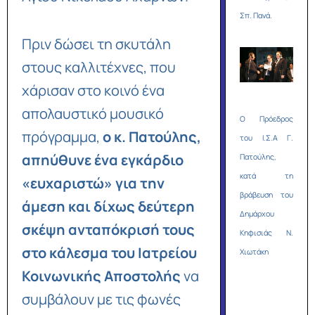
Σπ. Πανά.
Πριν δώσει τη σκυτάλη
στους καλλιτέχνες, που
χάρισαν στο κοινό ένα
απολαυστικό μουσικό
O Πρόεδρος
πρόγραμμα,
ο κ. Πατούλης,
του Ι.Σ.Α Γ.
απηύθυνε ένα εγκάρδιο
Πατούλης,
κατά τη
«ευχαριστώ»
για την
βράβευση του
άμεση και δίχως δεύτερη
Δημάρχου
σκέψη ανταπόκρισή τους
Κηφισιάς Ν.
στο κάλεσμα του Ιατρείου
Χιωτάκη
Κοινωνικής Αποστολής
να
συμβάλουν με τις φωνές