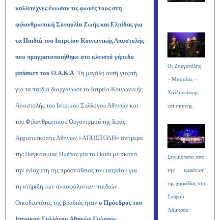
καλλιτέχνες ένωσαν τις φωνές τους στη
φιλανθρωπική Συναυλία Ζωής και Ελπίδας για
τα Παιδιά του Ιατρείου Κοινωνικής Αποστολής
που πραγματοποιήθηκε στο κλειστό γήπεδο
Οι Ζουγανέλης
μπάσκετ του Ο.Α.Κ.Α
. Τη μεγάλη αυτή γιορτή
– Μπουλάς –
για τα παιδιά διοργάνωσε το Ιατρείο Κοινωνικής
Χατζηγιάννης
Αποστολής του Ιατρικού Συλλόγου Αθηνών και
επί σκηνής.
του Φιλανθρωπικού Οργανισμού της Ιεράς
Αρχιεπισκοπής Αθηνών «ΑΠΟΣΤΟΛΗ» ανήμερα
της Παγκόσμιας Ημέρας για το Παιδί με σκοπό
Στιγμιότυπο από
την ενίσχυση της προσπάθειας του ιατρείου για
την εμφάνιση
της χορωδίας του
τη στήριξη των ανασφάλιστων παιδιών.
Σπύρου
Οικοδεσπότες της βραδιάς ήταν
ο Πρόεδρος του
Λάμπρου
Ιατρικού Συλλόγου Αθηνών Γιώργος