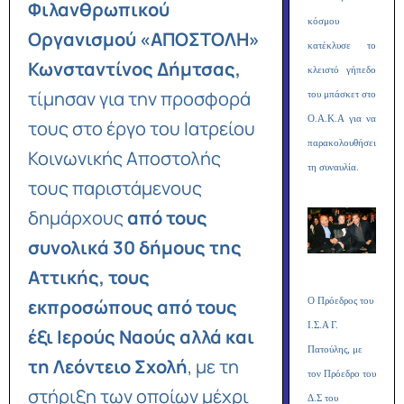
Φιλανθρωπικού
κόσμου
Οργανισμού «ΑΠΟΣΤΟΛΗ»
κατέκλυσε το
Κωνσταντίνος Δήμτσας,
κλειστό γήπεδο
τίμησαν για την προσφορά
του μπάσκετ στο
Ο.Α.Κ.Α για να
τους στο έργο του Ιατρείου
παρακολουθήσει
Κοινωνικής Αποστολής
τη συναυλία.
τους παριστάμενους
δημάρχους
από τους
συνολικά 30 δήμους της
Αττικής, τους
εκπροσώπους από τους
O Πρόεδρος του
Ι.Σ.Α Γ.
έξι Ιερούς Ναούς αλλά και
Πατούλης, με
τη Λεόντειο Σχολή
, με τη
τον Πρόεδρο του
στήριξη των οποίων μέχρι
Δ.Σ του