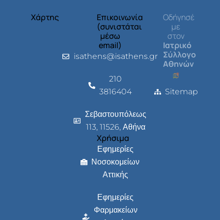
Χάρτης
Επικοινωνία
Οδήγησέ
(συνιστάται
με
μέσω
στον
email)
Ιατρικό
Σύλλογο
isathens@isathens.gr
Αθηνών
210
3816404
Sitemap
Σεβαστουπόλεως
113, 11526, Αθήνα
Χρήσιμα
Εφημερίες
Νοσοκομείων
Αττικής
Εφημερίες
Φαρμακείων