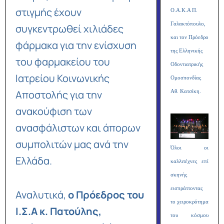
στιγμής έχουν
Ο.Α.Κ.Α Π.
Γαλακτόπουλο,
συγκεντρωθεί χιλιάδες
και τον Πρόεδρο
φάρμακα για την ενίσχυση
της Ελληνικής
του φαρμακείου του
Οδοντιατρικής
Ιατρείου Κοινωνικής
Ομοσπονδίας
Αποστολής για την
Αθ. Κατσίκη.
ανακούφιση των
ανασφάλιστων και άπορων
συμπολιτών μας ανά την
Όλοι οι
Ελλάδα.
καλλιτέχνες επί
σκηνής
εισπράττοντας
Αναλυτικά,
ο Πρόεδρος του
το χειροκρότημα
Ι.Σ.Α κ. Πατούλης,
του κόσμου