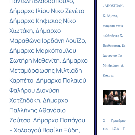
Παντελή Βλασσόπουλο,
«ΑΠΟΣΤΟΛΗ»
Δήμαρχο Ιλίου Νίκο Ζενέτο,
Κ. Δήμτσα,
Δήμαρχο Κηφισιάς Νίκο
ανάμεσα στους
Χιωτάκη, Δήμαρχο
καλλιτέχνες Χ.
Μαραθώνα Ιορδάνη Λουΐζο,
Βαρθακούρη, Στ.
Δήμαρχο Μαρκόπουλου
Διονυσίου, Γρ.
Σωτήρη Μεθενίτη, Δήμαρχο
Μπιθικώτση, Δ.
Μεταμόρφωσης Μιλτιάδη
Κόκοτα.
Καρπέτα, Δήμαρχο Παλαιού
Φαλήρου Διονύση
Χατζηδάκη, Δήμαρχο
Παλλήνης Αθανάσιο
Ζούτσο, Δήμαρχο Παπάγου
O Πρόεδρος
– Χολαργού Βασίλη Ξύδη,
του Ι.Σ.Α Γ.