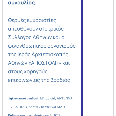
συναυλίας.
Θερμές ευχαριστίες
απευθύνουν ο Ιατρικός
Σύλλογος Αθηνών και ο
φιλανθρωπικός οργανισμός
της Ιεράς Αρχιεπισκοπής
Αθηνών «ΑΠΟΣΤΟΛΗ» και
στους χορηγούς
επικοινωνίας της βραδιάς:
Τηλεοπτικοί σταθμοί:
ΕΡΤ, ΣΚΑΪ,
ANTENNA
TV
,
EXTRA
3,
Kontra
Channel
και
MAD
Ραδιοφωνικοί σταθμοί:
easy
fm
97.2,