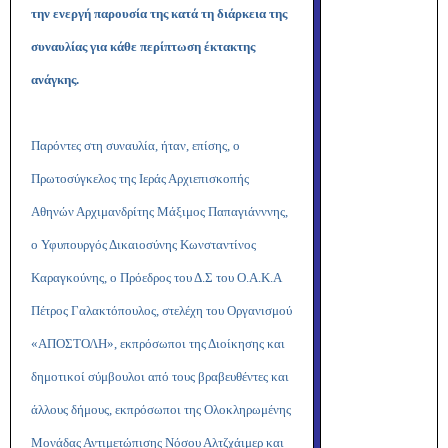
την ενεργή παρουσία της κατά τη διάρκεια της
συναυλίας για κάθε περίπτωση έκτακτης
ανάγκης.
Παρόντες στη συναυλία, ήταν, επίσης, ο
Πρωτοσύγκελος της Ιεράς Αρχιεπισκοπής
Αθηνών Αρχιμανδρίτης Μάξιμος Παπαγιάνννης,
ο Υφυπουργός Δικαιοσύνης Κωνσταντίνος
Καραγκούνης, ο Πρόεδρος του Δ.Σ του Ο.Α.Κ.Α
Πέτρος Γαλακτόπουλος, στελέχη του Οργανισμού
«ΑΠΟΣΤΟΛΗ», εκπρόσωποι της Διοίκησης και
δημοτικοί σύμβουλοι από τους βραβευθέντες και
άλλους δήμους, εκπρόσωποι της Ολοκληρωμένης
Μονάδας Αντιμετώπισης Νόσου Αλτζχάιμερ και