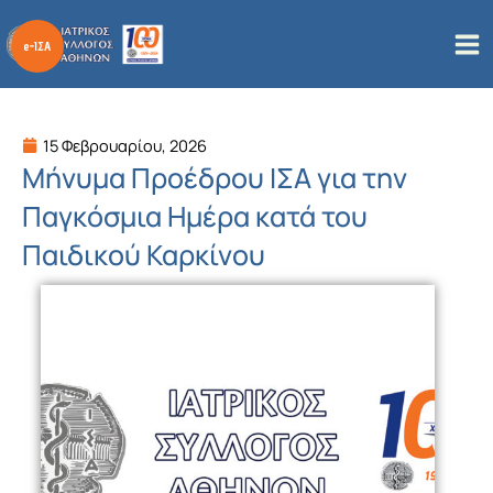
Μετάβαση
στο
περιεχόμενο
15 Φεβρουαρίου, 2026
Μήνυμα Προέδρου ΙΣΑ για την
Παγκόσμια Ημέρα κατά του
Παιδικού Καρκίνου