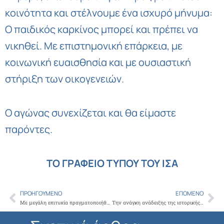
κοινότητα και στέλνουμε ένα ισχυρό μήνυμα:
Ο παιδικός καρκίνος μπορεί και πρέπει να
νικηθεί. Με επιστημονική επάρκεια, με
κοινωνική ευαισθησία και με ουσιαστική
στήριξη των οικογενειών.
Ο αγώνας συνεχίζεται και θα είμαστε
παρόντες.
ΤΟ ΓΡΑΦΕΙΟ ΤΥΠΟΥ ΤΟΥ ΙΣΑ
ΠΡΟΗΓΟΎΜΕΝΟ
ΕΠΌΜΕΝΟ
Prev
Ne
Με μεγάλη επιτυχία πραγματοποιήθηκε η αποκριάτικη γιορτή που διοργάνωσε ΙΣΑ για τις οικογένειες των μελών του
Την ανάγκη ανάδειξης της ιστορικής μνήμης της υγείας, επεσήμανε ο Πρόεδρος του ΙΣΑ, στα εγκαίνια του Μουσείου του Νοσοκομείου Νοσημάτων Θώρακος «Η Σωτηρία»