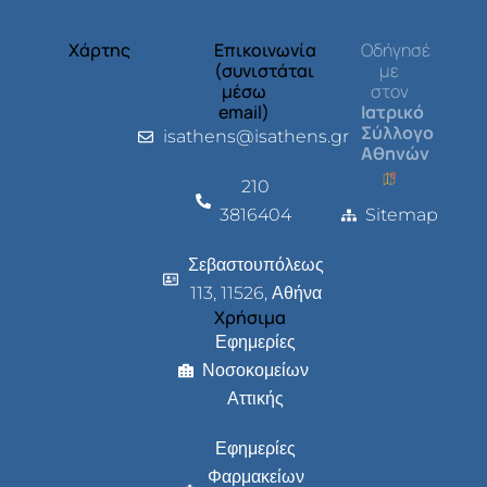
Χάρτης
Επικοινωνία
Οδήγησέ
(συνιστάται
με
μέσω
στον
email)
Ιατρικό
Σύλλογο
isathens@isathens.gr
Αθηνών
210
3816404
Sitemap
Σεβαστουπόλεως
113, 11526, Αθήνα
Χρήσιμα
Εφημερίες
Νοσοκομείων
Αττικής
Εφημερίες
Φαρμακείων