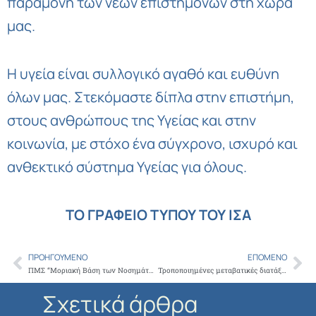
παραμονή των νέων επιστημόνων στη χώρα
μας.
Η υγεία είναι συλλογικό αγαθό και ευθύνη
όλων μας. Στεκόμαστε δίπλα στην επιστήμη,
στους ανθρώπους της Υγείας και στην
κοινωνία, με στόχο ένα σύγχρονο, ισχυρό και
ανθεκτικό σύστημα Υγείας για όλους.
ΤΟ ΓΡΑΦΕΙΟ ΤΥΠΟΥ ΤΟΥ ΙΣΑ
ΠΡΟΗΓΟΎΜΕΝΟ
ΕΠΌΜΕΝΟ
Prev
Ne
ΠΜΣ “Μοριακή Βάση των Νοσημάτων του Ανθρώπου” 2026-2027
Τροποποιημένες μεταβατικές διατάξεις για την απόκτηση τίτλου ιατρικής εξειδίκευσης στη Χειρουργική Μαστού
Σχετικά άρθρα