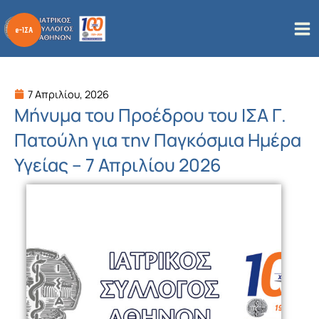
Μετάβαση
στο
περιεχόμενο
7 Απριλίου, 2026
Μήνυμα του Προέδρου του ΙΣΑ Γ.
Πατούλη για την Παγκόσμια Ημέρα
Υγείας – 7 Απριλίου 2026