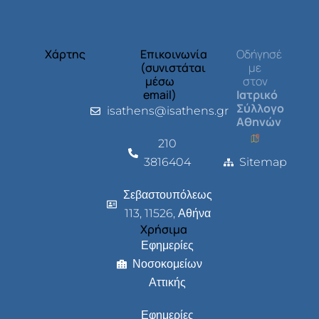
Χάρτης
Επικοινωνία
Οδήγησέ
(συνιστάται
με
μέσω
στον
email)
Ιατρικό
Σύλλογο
isathens@isathens.gr
Αθηνών
210
3816404
Sitemap
Σεβαστουπόλεως
113, 11526, Αθήνα
Χρήσιμα
Εφημερίες
Νοσοκομείων
Αττικής
Εφημερίες