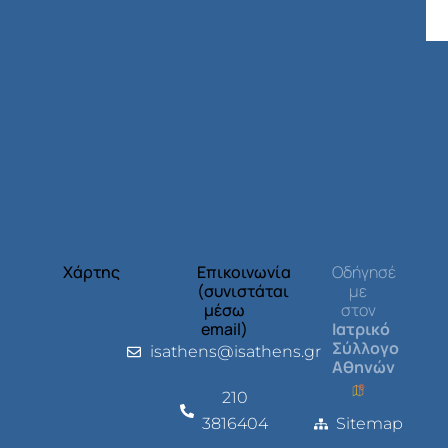
Χάρτης
Επικοινωνία
Οδήγησέ
(συνιστάται
με
μέσω
στον
email)
Ιατρικό
Σύλλογο
isathens@isathens.gr
Αθηνών
210
3816404
Sitemap