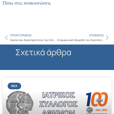
Πίσω στις ανακοινώσεις
ΠΡΟΗΓΟΎΜΕΝΟ
ΕΠΌΜΕΝΟ
Prev
Ne
Σκοποί και δραστηριότητες της Ελληνικής Εταιρείας Χειρουργών Παίδων
Ενημερωτική Ημερίδα του Ερευνητικού Ινστιτούτου για την Μακροζωία και την Πρόληψη των Ασθενειών του Γήρατος, υπό την Αιγίδα του Δήμου Αμαρουσίου
Σχετικά άρθρα
ΝΈΑ