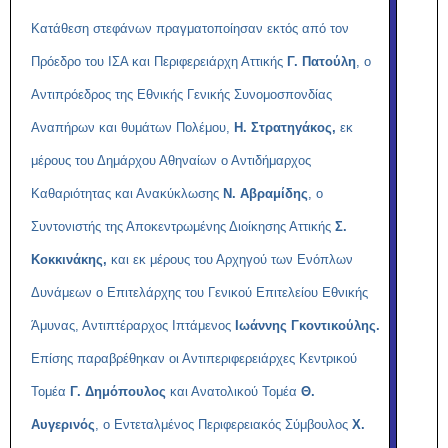
Κατάθεση στεφάνων πραγματοποίησαν εκτός από τον
Πρόεδρο του ΙΣΑ και Περιφερειάρχη Αττικής
Γ. Πατούλη
, ο
Αντιπρόεδρος της Εθνικής Γενικής Συνομοσπονδίας
Αναπήρων και θυμάτων Πολέμου,
Η. Στρατηγάκος,
εκ
μέρους του Δημάρχου Αθηναίων ο Αντιδήμαρχος
Καθαριότητας και Ανακύκλωσης
Ν. Αβραμίδης
, ο
Συντονιστής της Αποκεντρωμένης Διοίκησης Αττικής
Σ.
Κοκκινάκης,
και εκ μέρους του Αρχηγού των Ενόπλων
Δυνάμεων ο Επιτελάρχης του Γενικού Επιτελείου Εθνικής
Άμυνας, Αντιπτέραρχος Ιπτάμενος
Ιωάννης Γκοντικούλης.
Επίσης παραβρέθηκαν οι Αντιπεριφερειάρχες Κεντρικού
Τομέα
Γ. Δημόπουλος
και Ανατολικού Τομέα
Θ.
Αυγερινός
, ο Εντεταλμένος Περιφερειακός Σύμβουλος
Χ.