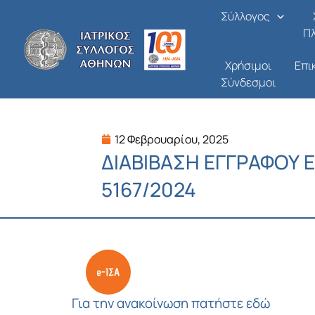
Μετάβαση
Σύλλογος
στο
Π
περιεχόμενο
Χρήσιμοι
Επι
Σύνδεσμοι
12 Φεβρουαρίου, 2025
ΔΙΑΒΙΒΑΣΗ ΕΓΓΡΑΦΟΥ Ε
5167/2024
Για την ανακοίνωση πατήστε εδώ