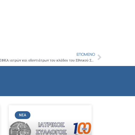
Copy
Link
ΕΠΌΜΕΝΟ
Next
Επικαιροποίηση για την Ασφάλιση στον e-ΕΦΚΑ ιατρών και οδοντιάτρων του κλάδου του Εθνικού Συστήματος Υγείας (Ε.Σ.Υ.) που ασκούν ιδιωτικό έργο
ΝΈΑ