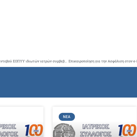
Διευκρινίσεις ΗΔΙΚΑ επί της διαδικασίας ηλεκτρονικών ραντεβού ΕΟΠΥΥ ιδιωτών ιατρών συμβεβλημένων με τον ΕΟΠΥΥ (πλην προσωπικών)
ΝΈΑ