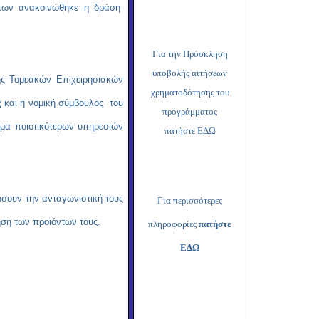
Copy
των ανακοινώθηκε η δράση
Link
Για την Πρόσκληση
υποβολής αιτήσεων
ης Τομεακών Επιχειρησιακών
χρηματοδότησης του
ς
και η νομική σύμβουλος του
προγράμματος
όμα ποιοτικότερων υπηρεσιών
πατήστε ΕΔΩ
ώσουν την ανταγωνιστική τους
Για περισσότερες
ηση των προϊόντων τους.
πληροφορίες
πατήστε
ΕΔΩ