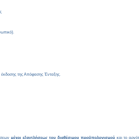
ς
ωπικό).
α
έκδοσης της Απόφασης Ένταξης.
τήσεων
μέχρι εξαντλήσεως του διαθέσιμου προϋπολογισμού
και το αργό