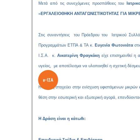
Μετά από τις συνεχόμενες προσπάθειες του
Ιατρι
«
ΕΡΓΑΛΕΙΟΘΗΚΗ ΑΝΤΑΓΩΝΙΣΤΙΚΟΤΗΤΑΣ ΓΙΑ ΜΙΚΡΕ
Στις συναντήσεις του Πρόεδρου του Ιατρικού Συλ
Προγραμμάτων ΕΤΠΑ & ΤΑ κ.
Ευγενία Φωτονιάτα
στι
Ι.Σ.Α. κ.
Αικατερίνη Φραγκάκη
είχε επισημανθεί η 
υγείας, με αποτέλεσμα να υλοποιηθεί η σχετική δέσμε
Η Δράση στοχεύει στην ενίσχυση υφιστάμενων μικρών 
θέση στην εσωτερική και εξωτερική αγορά, επενδύοντα
Η Δράση είναι η κάτωθι:
Επενδυτικά Σχέδια & Επιδότηση