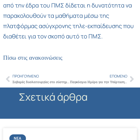
από την έδρα του ΠΜΣ δίδεται η δυνατότητα να
παρακολουθούν τα μαθήματα μέσω της
πλατφόρμας ασύγχρονης τηλε-εκπαίδευσης που
διαθέτει για τον σκοπό αυτό το ΠΜΣ.
Πίσω στις ανακοινώσεις
ΠΡΟΗΓΟΎΜΕΝΟ
ΕΠΌΜΕΝΟ
Prev
Ne
Σοβαρές δυσλειτουργίες στο σύστημα ηλεκτρονικής συνταγογράφησης, αναφορικά με τα αναλώσιμα υλικά
Παγκόσμια Ημέρα για την Υπέρταση 17 Μαΐου 2017, (World Hypertension Day) με θέμα: «Γνωρίζετε εάν έχετε Υπέρταση; Μετρήστε την πίεσή σας» (Know Your Blood Pressure)
Σχετικά άρθρα
ΝΈΑ