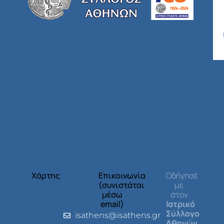
Χάρτης
Επικοινωνία
Οδήγησέ
(συνιστάται
με
μέσω
στον
email)
Ιατρικό
Σύλλογο
isathens@isathens.gr
Αθηνών