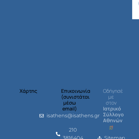
Χάρτης
Επικοινωνία
Οδήγησέ
(συνιστάται
με
μέσω
στον
email)
Ιατρικό
Σύλλογο
isathens@isathens.gr
Αθηνών
210
3816404
Sitemap