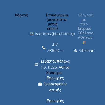
Χάρτης
Επικοινωνία
Οδήγησέ
(συνιστάται
με
μέσω
στον
email)
Ιατρικό
Σύλλογο
isathens@isathens.gr
Αθηνών
210
3816404
Sitemap
Σεβαστουπόλεως
113, 11526, Αθήνα
Χρήσιμα
Εφημερίες
Νοσοκομείων
Αττικής
Εφημερίες