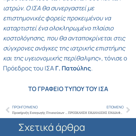
ιατρών. Ο ΙΣΑ θα συνεργαστεί με
επιστημονικές φορείς προκειμένου να
καταρτιστεί ένα ολοκληρωμένο πλαίσιο
κοστολόγησης, που θα ανταποκρίνεται στις
σύγχρονες ανάγκες της ιατρικής επιστήμης
και της υγειονομικής περίθαλψης
», τόνισε ο
Πρόεδρος του ΙΣΑ
Γ. Πατούλης
.
ΤΟ ΓΡΑΦΕΙΟ ΤΥΠΟΥ ΤΟΥ ΙΣΑ
ΠΡΟΗΓΟΎΜΕΝΟ
ΕΠΌΜΕΝΟ
Prev
Ne
Προκήρυξη Εισαγωγής Πτυχιούχων στο Διιδρυματικό Πρόγραμμα Μεταπτυχιακών Σπουδών “Εγκέφαλος και Νους” / Ακαδημαϊκό Έτος 2026-2027
ΠΡΟΣΚΛΗΣΗ ΕΚΔΗΛΩΣΗΣ ΕΝΔΙΑΦΕΡΟΝΤΟΣ ΓΙΑ ΠΑΡΟΧΗ ΥΠΗΡΕΣΙΩΝ ΣΥΜΒΟΥΛΟΥ ΔΗΜΟΣΙΟΤΗΤΑΣ – ΠΡΟΒΟΛΗΣ ΤΟΥ ΕΡΓΟΥ ΨΗΦΙΟΠΟΙΗΣΗΣ ΤΟΥ ΙΑΤΡΙΚΟΥ ΣΥΛΛΟΓΟΥ ΑΘΗΝΩΝ
Σχετικά άρθρα