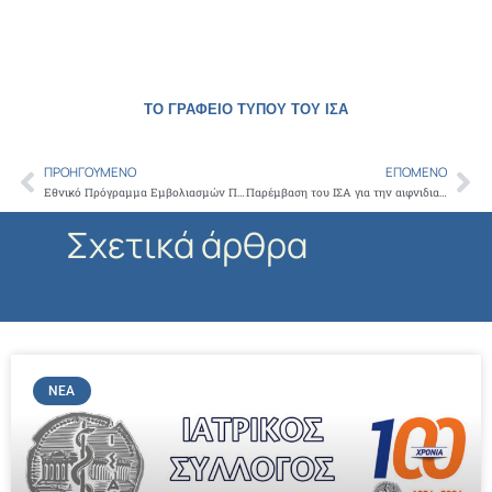
ΤΟ ΓΡΑΦΕΙΟ ΤΥΠΟΥ ΤΟΥ ΙΣΑ
ΠΡΟΗΓΟΎΜΕΝΟ
ΕΠΌΜΕΝΟ
Prev
Ne
Εθνικό Πρόγραμμα Εμβολιασμών Παίδων και Εφήβων 2023
Παρέμβαση του ΙΣΑ για την αιφνιδιαστική απομάκρυνση ιατρών από το ΕΣΥ
Σχετικά άρθρα
ΝΈΑ