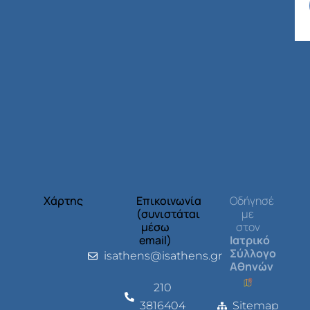
Χάρτης
Επικοινωνία
Οδήγησέ
(συνιστάται
με
μέσω
στον
email)
Ιατρικό
Σύλλογο
isathens@isathens.gr
Αθηνών
210
3816404
Sitemap