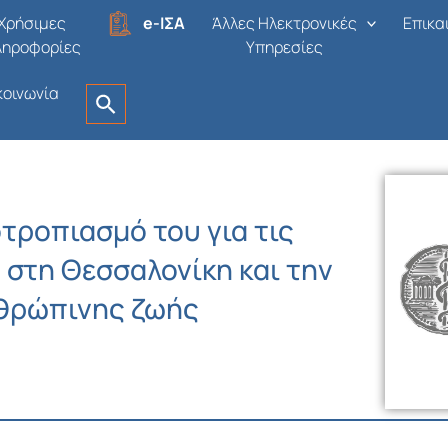
Χρήσιμες
e-ΙΣΑ
Άλλες Ηλεκτρονικές
Επικα
ληροφορίες
Υπηρεσίες
κοινωνία
οτροπιασμό του για τις
 στη Θεσσαλονίκη και την
νθρώπινης ζωής