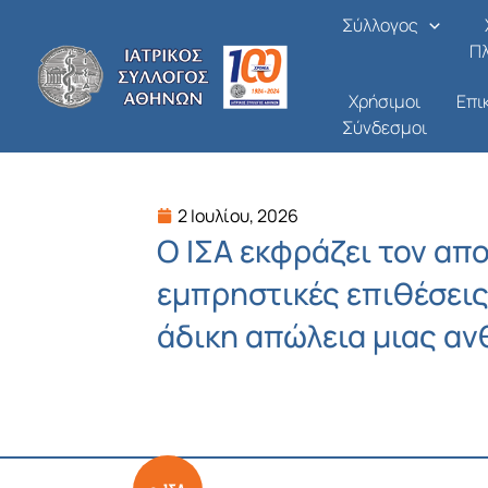
Μετάβαση
Σύλλογος
στο
Π
περιεχόμενο
Χρήσιμοι
Επι
Σύνδεσμοι
2 Ιουλίου, 2026
Ο ΙΣΑ εκφράζει τον απ
εμπρηστικές επιθέσεις
άδικη απώλεια μιας α