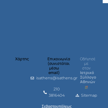
Χάρτης
Επικοινωνία
Οδήγησέ
(συνιστάται
με
μέσω
στον
email)
Ιατρικό
Σύλλογο
isathens@isathens.gr
Αθηνών
210
3816404
Sitemap
Σεβαστουπόλεως