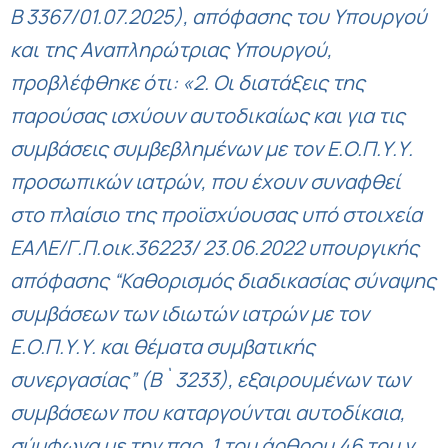
Β 3367/01.07.2025), απόφασης του Υπουργού
και της Αναπληρώτριας Υπουργού,
προβλέφθηκε ότι: «2. Οι διατάξεις της
παρούσας ισχύουν αυτοδικαίως και για τις
συμβάσεις συμβεβλημένων με τον Ε.Ο.Π.Υ.Υ.
προσωπικών ιατρών, που έχουν συναφθεί
στο πλαίσιο της προϊσχύουσας υπό στοιχεία
ΕΑΛΕ/Γ.Π.οικ.36223/ 23.06.2022 υπουργικής
απόφασης “Καθορισμός διαδικασίας σύναψης
συμβάσεων των ιδιωτών ιατρών με τον
Ε.Ο.Π.Υ.Υ. και θέματα συμβατικής
συνεργασίας” (Β` 3233), εξαιρουμένων των
συμβάσεων που καταργούνται αυτοδίκαια,
σύμφωνα με την παρ. 1 του άρθρου 46 του ν.