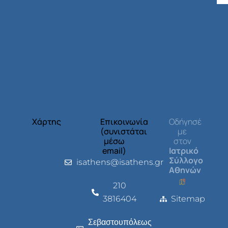
Χάρτης
Επικοινωνία
Οδήγησέ
(συνιστάται
με
μέσω
στον
email)
Ιατρικό
Σύλλογο
isathens@isathens.gr
Αθηνών
210
3816404
Sitemap
Σεβαστουπόλεως