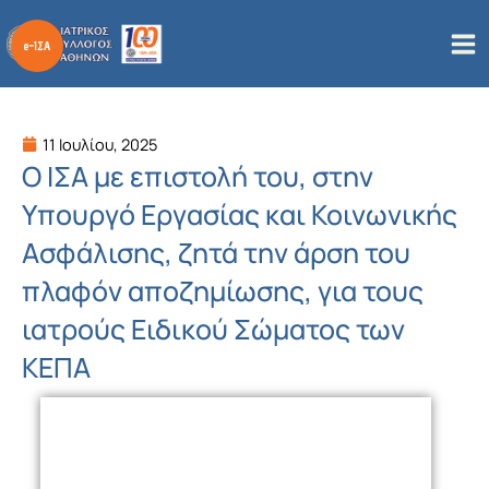
Μετάβαση
στο
περιεχόμενο
11 Ιουλίου, 2025
Ο ΙΣΑ με επιστολή του, στην
Υπουργό Εργασίας και Κοινωνικής
Ασφάλισης, ζητά την άρση του
πλαφόν αποζημίωσης, για τους
ιατρούς Ειδικού Σώματος των
ΚΕΠΑ