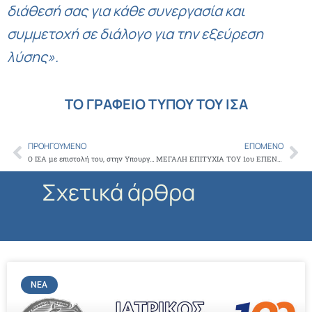
διάθεσή σας για κάθε συνεργασία και
συμμετοχή σε διάλογο για την εξεύρεση
λύσης».
ΤΟ ΓΡΑΦΕΙΟ ΤΥΠΟΥ ΤΟΥ ΙΣΑ
ΠΡΟΗΓΟΎΜΕΝΟ
ΕΠΌΜΕΝΟ
Prev
Ne
Ο ΙΣΑ με επιστολή του, στην Υπουργό Εργασίας και Κοινωνικής Ασφάλισης, ζητά την άρση του πλαφόν αποζημίωσης, για τους ιατρούς Ειδικού Σώματος των ΚΕΠΑ
ΜΕΓΑΛΗ ΕΠΙΤΥΧΙΑ ΤΟΥ 1ου ΕΠΕΝΔΥΤΙΚΟΥ ΕΤΟΥΣ ΤΟΥ ΤΕΑ ΙΣΑ:ΑΠΟΔΟΣΗ 9,01%
Σχετικά άρθρα
ΝΈΑ