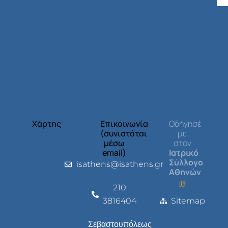
Χάρτης
Επικοινωνία
Οδήγησέ
(συνιστάται
με
μέσω
στον
email)
Ιατρικό
Σύλλογο
isathens@isathens.gr
Αθηνών
210
3816404
Sitemap
Σεβαστουπόλεως