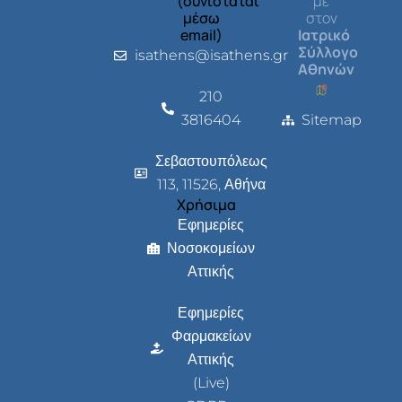
(συνιστάται
με
μέσω
στον
email)
Ιατρικό
Σύλλογο
isathens@isathens.gr
Αθηνών
210
3816404
Sitemap
Σεβαστουπόλεως
113, 11526, Αθήνα
Χρήσιμα
Εφημερίες
Νοσοκομείων
Αττικής
Εφημερίες
Φαρμακείων
Αττικής
(Live)