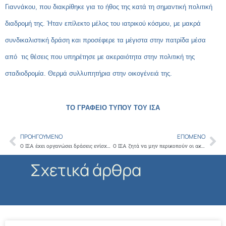
Γιαννάκου, που διακρίθηκε για το ήθος της κατά τη σημαντική πολιτική
διαδρομή της. Ήταν επίλεκτο μέλος του ιατρικού κόσμου, με μακρά
συνδικαλιστική δράση και προσέφερε τα μέγιστα στην πατρίδα μέσα
από τις θέσεις που υπηρέτησε με ακεραιότητα στην πολιτική της
σταδιοδρομία. Θερμά συλλυπητήρια στην οικογένειά της.
ΤΟ ΓΡΑΦΕΙΟ ΤΥΠΟΥ ΤΟΥ ΙΣΑ
ΠΡΟΗΓΟΎΜΕΝΟ
ΕΠΌΜΕΝΟ
Prev
Ne
Ο ΙΣΑ έχει οργανώσει δράσεις ενίσχυσης του πληττόμενου λαού της Ουκρανίας
Ο ΙΣΑ ζητά να μην περικοπούν οι ακαθάριστες συντάξεις των συνταξιούχων που εργάζονται.
Σχετικά άρθρα