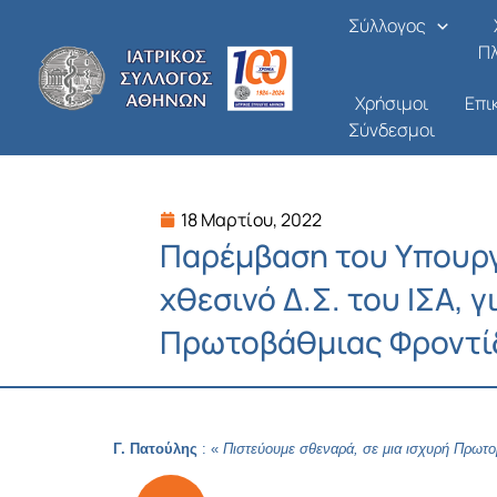
Μετάβαση
Σύλλογος
στο
Π
περιεχόμενο
Χρήσιμοι
Επι
Σύνδεσμοι
18 Μαρτίου, 2022
Παρέμβαση του Υπουργ
χθεσινό Δ.Σ. του ΙΣΑ, 
Πρωτοβάθμιας Φροντί
Γ. Πατούλης
: «
Πιστεύουμε σθεναρά, σε μια ισχυρή Πρωτο