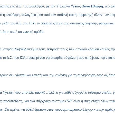
συζήτησε το Δ.Σ. του Συλλόγου, με τον Υπουργό Υγείας
Θάνο Πλεύρη
, ο οπο
ίναι η ελεύθερη επιλογή ιατρού από τον ασθενή και η συμμετοχή όλων των ια
μέλη του Δ.Σ. του ΙΣΑ, το σοβαρό ζήτημα της συνταγογράφησης φαρμάκων 
ίσθητη αυτή κοινωνική ομάδα.
α υπάρξει διαβούλευση με τους εκπροσώπους του ιατρικού κόσμου καθώς πρό
ε το Δ.Σ. του ΙΣΑ προκειμένου να υπάρξει σύγκλιση των απόψεων πριν κατα
ιατρούς δεν γίνεται και επεσήμανε την ανάγκη για τη συγκρότηση ενός αξιό
α Υγείας, που αποτελεί βασικό πυλώνα για κάθε σύγχρονο σύστημα υγείας, γ
ητη προϋπόθεση, για ένα σύγχρονο σύστημα ΠΦΥ είναι η συμμετοχή όλων τω
ας. Θα πρέπει να δοθεί έμφαση στον προσυμπτωματικό έλεγχο και την πρόλη