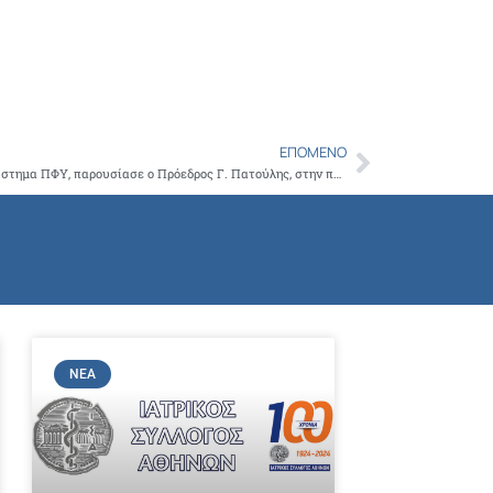
ΕΠΌΜΕΝΟ
Next
Τις προτάσεις του ΙΣΑ, για ένα βιώσιμο σύστημα ΠΦΥ, παρουσίασε ο Πρόεδρος Γ. Πατούλης, στην παρέμβασή του, στη σημερινή σύσκεψη, με τον Υπουργό Υγείας Θ. Πλεύρη που συγκάλεσε ο ΠΙΣ
ΝΈΑ