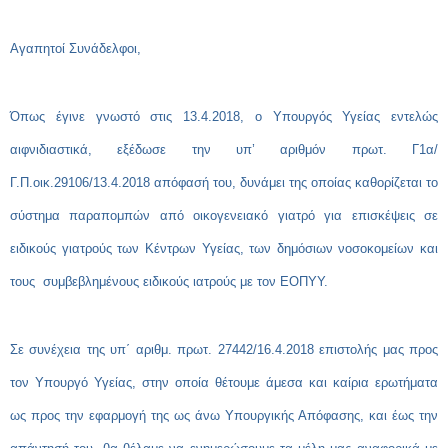
Αγαπητοί Συνάδελφοι,
Όπως έγινε γνωστό στις 13.4.2018, ο Υπουργός Υγείας εντελώς
αιφνιδιαστικά, εξέδωσε την υπ’ αριθμόν πρωτ. Γ1α/
Γ.Π.οικ.29106/13.4.2018 απόφασή του, δυνάμει της οποίας καθορίζεται το
σύστημα παραπομπών από οικογενειακό γιατρό για επισκέψεις σε
ειδικούς γιατρούς των Κέντρων Υγείας, των δημόσιων νοσοκομείων και
τους συμβεβλημένους ειδικούς ιατρούς με τον ΕΟΠΥΥ.
Σε συνέχεια της υπ΄ αριθμ. πρωτ. 27442/16.4.2018 επιστολής μας προς
τον Υπουργό Υγείας, στην οποία θέτουμε άμεσα και καίρια ερωτήματα
ως προς την εφαρμογή της ως άνω Υπουργικής Απόφασης, και έως την