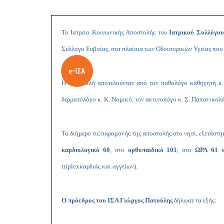
Το Ιατρείο Κοινωνικής Αποστολής του
Ιατρικού Συλλόγο
Σύλλογο Ευβοίας
,
στα πλαίσια των Οδοιπορικών Υγείας που 
Η αποστολή αποτελούνταν από τον παθολόγο καθηγητή κ. Ν.
δερματολόγο κ. Κ. Νομικό, τον ακτινολόγο κ. Σ. Παπανικολ
Το διήμερο τις παραμονής της αποστολής στο νησί, εξετάστ
καρδιολογικό 60
, στο
ορθοπαιδικό 101
, στο
ΩΡΛ 61
κ
triplex
καρδιάς και αγγείων).
Ο πρόεδρος του ΙΣΑ Γιώργος Πατούλης
δήλωσε τα εξής: