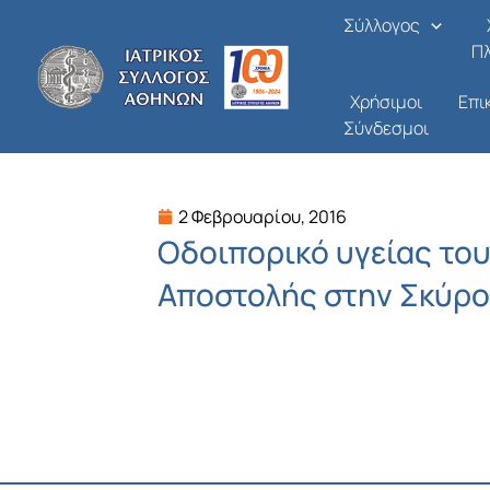
Μετάβαση
Σύλλογος
στο
Π
περιεχόμενο
Χρήσιμοι
Επι
Σύνδεσμοι
2 Φεβρουαρίου, 2016
Οδοιπορικό υγείας του
Αποστολής στην Σκύρ