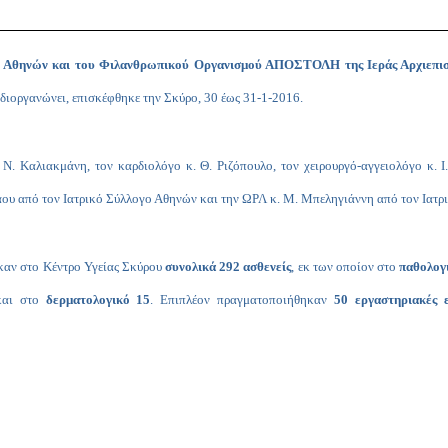
υ Αθηνών και του Φιλανθρωπικού Οργανισμού ΑΠΟΣΤΟΛΗ της Ιεράς Αρχιεπι
διοργανώνει, επισκέφθηκε την Σκύρο, 30 έως 31-1-2016.
 Καλιακμάνη, τον καρδιολόγο κ. Θ. Ριζόπουλο, τον χειρουργό-αγγειολόγο κ. Ι.
άου από τον Ιατρικό Σύλλογο Αθηνών και την ΩΡΛ κ. Μ. Μπεληγιάννη από τον Ιατρ
ηκαν στο Κέντρο Υγείας Σκύρου
συνολικά 292 ασθενείς
, εκ των οποίον στο
παθολογ
αι στο
δερματολογικό 15
. Επιπλέον πραγματοποιήθηκαν
50 εργαστηριακές 