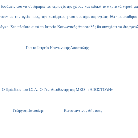
 δυνάμεις του να συνδράμει τις περιοχές της χώρας και ειδικά τα ακριτικά νησιά 
νουν με την υγεία τους, την κατάρρευση του συστήματος υγείας. Θα προσπαθήσο
νάγκη. Στο πλαίσιο αυτό το Ιατρείο Κοινωνικής Αποστολής θα συνεχίσει να διοργαν
Για το Ιατρείο Κοινωνικής Αποστολής
Ο Πρόεδρος του Ι.Σ.Α. Ο Γεν. Διευθυντής της ΜΚΟ «ΑΠΟΣΤΟΛΗ»
Γιώργος Πατούλης Κωνσταντίνος Δήμτσας