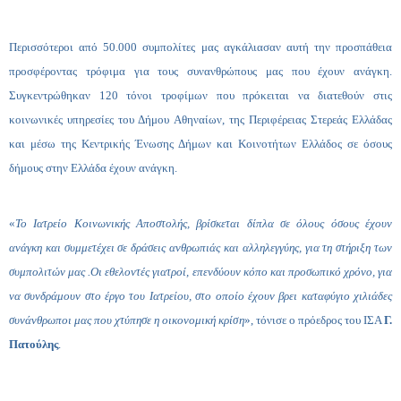
Περισσότεροι από
50.000 συμπολίτες μας αγκάλιασαν αυτή την προσπάθεια
προσφέροντας τρόφιμα για τους συνανθρώπους μας που έχουν ανάγκη
.
Συγκεντρώθηκαν 120 τόνοι τροφίμων που πρόκειται να διατεθούν στις
κοινωνικές υπηρεσίες του Δήμου Αθηναίων, της Περιφέρειας Στερεάς Ελλάδας
και μέσω της Κεντρικής Ένωσης Δήμων και Κοινοτήτων Ελλάδος σε όσους
δήμους στην Ελλάδα έχουν ανάγκη.
«
Το Ιατρείο Κοινωνικής Αποστολής, βρίσκεται δίπλα σε όλους όσους έχουν
ανάγκη και συμμετέχει σε δράσεις ανθρωπιάς και αλληλεγγύης, για τη στήριξη των
συμπολιτών μας .Οι εθελοντές γιατροί, επενδύουν κόπο και προσωπικό χρόνο, για
να συνδράμουν στο έργο του Ιατρείου, στο οποίο έχουν βρει καταφύγιο χιλιάδες
συνάνθρωποι μας που χτύπησε η οικονομική κρίση
»
, τόνισε ο πρόεδρος του ΙΣΑ
Γ.
Πατούλης
.