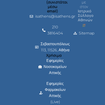
(συνιστάται
με
μέσω
στον
email)
Ιατρικό
Σύλλογο
isathens@isathens.gr
Αθηνών
210
3816404
Sitemap
Σεβαστουπόλεως
113, 11526, Αθήνα
Χρήσιμα
Εφημερίες
Νοσοκομείων
Αττικής
Εφημερίες
Φαρμακείων
Αττικής
(Live)