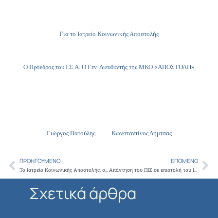
Για το Ιατρείο Κοινωνικής Αποστολής
Ο Πρόεδρος του Ι.Σ.Α. Ο Γεν. Διευθυντής της ΜΚΟ «ΑΠΟΣΤΟΛΗ»
Γιώργος Πατούλης Κωνσταντίνος Δήμτσας
ΠΡΟΗΓΟΎΜΕΝΟ
ΕΠΌΜΕΝΟ
Prev
Ne
Το Ιατρείο Κοινωνικής Αποστολής, συμμετείχε στη συναυλία του «Όλοι Μαζί Μπορούμε», για τη συγκέντρωση τροφίμων
Απάντηση του ΠΙΣ σε επιστολή του ΙΣΑ σχετικά με απαλλαγή εισφορών μέλους
Σχετικά άρθρα