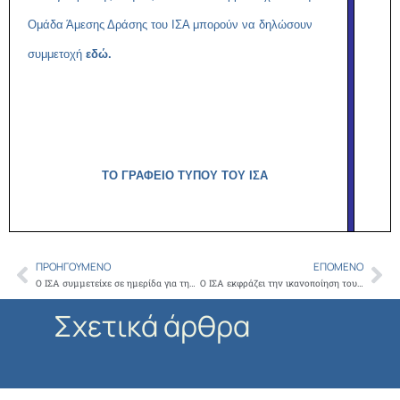
Ομάδα Άμεσης Δράσης του ΙΣΑ μπορούν να δηλώσουν
συμμετοχή
εδώ.
ΤΟ ΓΡΑΦΕΙΟ ΤΥΠΟΥ ΤΟΥ ΙΣΑ
ΠΡΟΗΓΟΎΜΕΝΟ
ΕΠΌΜΕΝΟ
Prev
Ne
Ο ΙΣΑ συμμετείχε σε ημερίδα για την επιδημία του HIV που διοργάνωσε η Διαρκής Επιτροπή Κοινωνικών Υποθέσεων της Βουλής των Ελλήνων
Ο ΙΣΑ εκφράζει την ικανοποίηση του για την πληρωμή των οικογενειακών ιατρών ωστόσο ζητά την επαναφορά των συμβάσεων κατά πράξη και περίπτωση
Σχετικά άρθρα