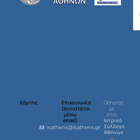
Χάρτης
Επικοινωνία
Οδήγησέ
(συνιστάται
με
μέσω
στον
email)
Ιατρικό
Σύλλογο
isathens@isathens.gr
Αθηνών