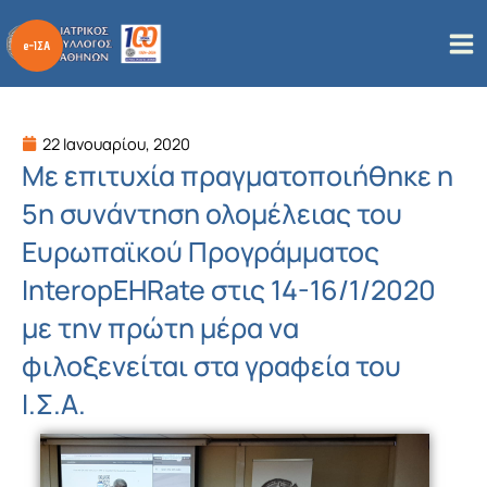
Μετάβαση
στο
περιεχόμενο
22 Ιανουαρίου, 2020
Με επιτυχία πραγματοποιήθηκε η
5η συνάντηση ολομέλειας του
Ευρωπαϊκού Προγράμματος
InteropEHRate στις 14-16/1/2020
με την πρώτη μέρα να
φιλοξενείται στα γραφεία του
Ι.Σ.Α.