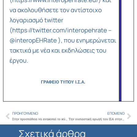
να ακολουθήσετε τον αντίστοιχο
λογαριασμό twitter
(
https://twitter.com/interopehrate
–
@interopEHRate ), που ενημερώνεται
τακτικά με νέα και εκδηλώσεις του
έργου.
ΓΡΑΦΕΙΟ ΤΥΠΟΥ Ι.Σ.Α.
ΠΡΟΗΓΟΎΜΕΝΟ
ΕΠΌΜΕΝΟ
Prev
Ne
Στην προσπάθεια να ανακοπεί το κύμα μετανάστευσης των Ελλήνων ιατρών αναφέρθηκε ο Πρόεδρος του ΙΣΑ Γ.Πατούλης, στο πλαίσιο του χαιρετισμού του σε εκδήλωση της Ελληνικής Εταιρείας Χειρουργικής Ορθοπαιδικής και Τραυματολογίας
Την ουσιαστική αρωγή του ΙΣΑ στην εξόφληση των ληξιπρόθεσμων οφειλών επισημαίνει σε επιστολή του ο Υποδιοικητής του Ε.Φ.Κ.Α.
Σχετικά άρθρα