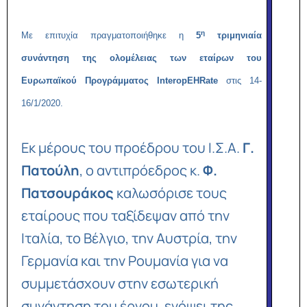
η
Με επιτυχία πραγματοποιήθηκε η
5
τριμηνιαία
συνάντηση της ολομέλειας των εταίρων του
Ευρωπαϊκού Προγράμματος InteropEHRate
στις 14-
16/1/2020.
Εκ μέρους του προέδρου του Ι.Σ.Α.
Γ.
Πατούλη
, ο αντιπρόεδρος κ.
Φ.
Πατσουράκος
καλωσόρισε τους
εταίρους που ταξίδεψαν από την
Ιταλία, το Βέλγιο, την Αυστρία, την
Γερμανία και την Ρουμανία για να
συμμετάσχουν στην εσωτερική
συνάντηση του έργου, ενόψει της