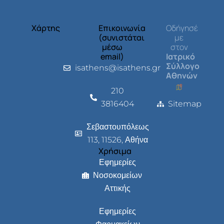
Χάρτης
Επικοινωνία
Οδήγησέ
(συνιστάται
με
μέσω
στον
email)
Ιατρικό
Σύλλογο
isathens@isathens.gr
Αθηνών
210
3816404
Sitemap
Σεβαστουπόλεως
113, 11526, Αθήνα
Χρήσιμα
Εφημερίες
Νοσοκομείων
Αττικής
Εφημερίες