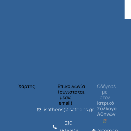
Χάρτης
Επικοινωνία
Οδήγησέ
(συνιστάται
με
μέσω
στον
email)
Ιατρικό
Σύλλογο
isathens@isathens.gr
Αθηνών
210
3816404
Sitemap