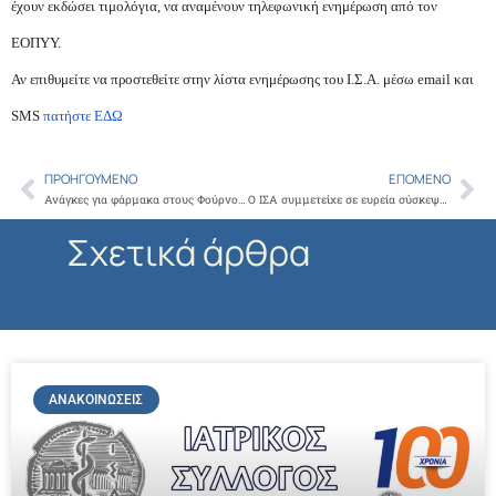
έχουν εκδώσει τιμολόγια, να αναμένουν τηλεφωνική ενημέρωση από τον
ΕΟΠΥΥ.
Αν επιθυμείτε να προστεθείτε στην λίστα ενημέρωσης του Ι.Σ.Α. μέσω email και
SMS
πατήστε ΕΔΩ
ΠΡΟΗΓΟΎΜΕΝΟ
ΕΠΌΜΕΝΟ
Prev
Ne
Ανάγκες για φάρμακα στους Φούρνους, στα Αντικύθηρα, στην Ύδρα, στο Άγιο Όρος
Ο ΙΣΑ συμμετείχε σε ευρεία σύσκεψη στο υπουργείο Υγείας για την ιατρική εκπαίδευση
Σχετικά άρθρα
ΑΝΑΚΟΙΝΏΣΕΙΣ