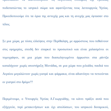
ποδοπατώντας το ιατρικό σώμα και αφανίζοντας τους λειτουργούς Υγείας.
Προειδοποιούμε ότι τα όρια της αντοχής μας και τη ανοχής μας έφτασαν στο
τέλος.
Σε μια χώρα, με τόσες ελλείψεις στην Περίθαλψη, με αρρώστους που πεθαίνουν
στις εφημερίες, επειδή δεν επαρκεί το προσωπικό και είναι χαλασμένοι οι
τομογράφοι, σε μια χώρα που διασωληνωμένοι άρρωστοι στα ράντζα
καταλήγουν χωρίς υποστήριξη Μονάδας, σε μια χώρα που χιλιάδες παιδιά του
Αιγαίου μεγαλώνουν χωρίς γιατρό και φάρμακα, είναι αδιανόητο να πετιούνται
οι γιατροί στο δρόμο!!!
Περιμένουμε, ο Υπουργός Υγείας Α.Γεωργιάδης, να κάνει πράξει αυτά που
εξήγγειλε, περί μετακινήσεων και όχι απολύσεων, του ιατρικού δυναμικού,