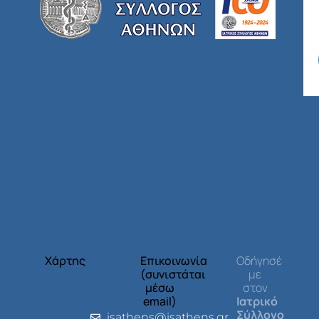
Χάρτης
Επικοινωνία
Οδήγησέ
(συνιστάται
με
μέσω
στον
email)
Ιατρικό
Σύλλογο
isathens@isathens.gr