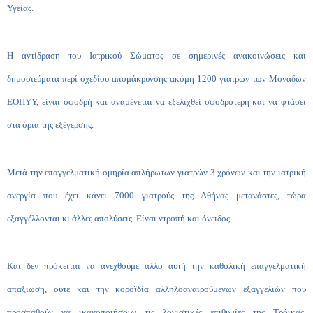
Υγείας.
Η αντίδραση του Ιατρικού Σώματος σε σημερινές ανακοινώσεις και
δημοσιεύματα περί σχεδίου απομάκρυνσης ακόμη 1200 γιατρών των Μονάδων
ΕΟΠΥΥ, είναι σφοδρή και αναμένεται να εξελιχθεί σφοδρότερη και να φτάσει
στα όρια της εξέγερσης.
Μετά την επαγγελματική ομηρία απλήρωτων γιατρών 3 χρόνων και την ιατρική
ανεργία που έχει κάνει 7000 γιατρούς της Αθήνας μετανάστες, τώρα
εξαγγέλλονται κι άλλες απολύσεις. Είναι ντροπή και όνειδος.
Και δεν πρόκειται να ανεχθούμε άλλο αυτή την καθολική επαγγελματική
απαξίωση, ούτε και την κοροϊδία αλληλοαναιρούμενων εξαγγελιών που
προσπαθούν να ικανοποιήσουν τις λογιστικές επιθυμίες της Τρόικας,